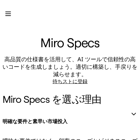
プロダクト
注目アイテム
インテリジェント キャンバス
フロー
プロトタイプとワイヤーフレーム
Miro Specs
Engage
プラットフォーム
AI 概要
高品質の仕様書を活用して、AI ツールで信頼性の高
AI Workflows
いコードを生成しましょう。適切に構築し、手戻りを
コネクター
減らせます。
MCP サーバー
AI プレイブックを見る
待ちストに登録
MCP サーバー
ブループリント
Miro Specs を選ぶ理由
インテグレーション
セキュリティー
Enterprise Guard
開発者プラットフォーム
明確な要件と素早い市場投入
アプリをダウンロード
フォーマット
ホワイトボード