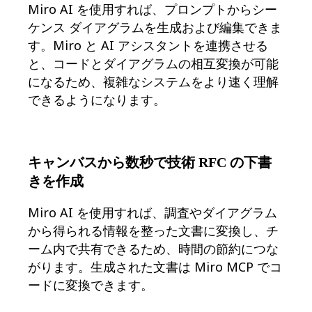
Miro AI を使用すれば、プロンプトからシー
デザインと UX
ケンス ダイアグラムを生成および編集できま
エンジニアリング
製品部門の統括と運営
す。Miro と AI アシスタントを連携させる
業務運営
と、コードとダイアグラムの相互変換が可能
マーケティング
になるため、複雑なシステムをより速く理解
IT
戦略的イニシアティブ別
できるようになります。
Product OS
AI トランスフォーメーション
働き方変革
社内デジタル環境
キャンバスから数秒で技術 RFC の下書
顧客体験とサービスのデザイン
きを作成
クラウドとソフトウェアの変革
リソース
Miro AI を使用すれば、調査やダイアグラム
学習
お客様事例
から得られる情報を整った文書に変換し、チ
アカデミー
ーム内で共有できるため、時間の節約につな
ウェビナー
がります。生成された文書は Miro MCP でコ
Reforge Learning
コミュニティーとサポート
ードに変換できます。
ヘルプセンター
イベント