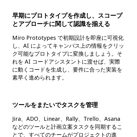
コミュニティー
ブログ
早期にプロトタイプを作成し、スコープ
パートナーとサービス
とアプローチに関して認識を揃える
Miro プロフェッショナル サービス
ソリューション パートナー
Miro Prototypes で初期設計を即座に可視化
料金プラン
し、AI によってキャンバス上の情報をクリッ
ク可能なプロトタイプに変換しましょう。そ
れを AI コードアシスタントに渡せば、実際
に動くコードを生成し、要件に合った実装を
素早く進められます。
ツールをまたいでタスクを管理
Jira、ADO、Linear、Rally、Trello、Asana
などのツールと計画立案タスクを同期するこ
とで、すべてのチームがプロジェクトの進