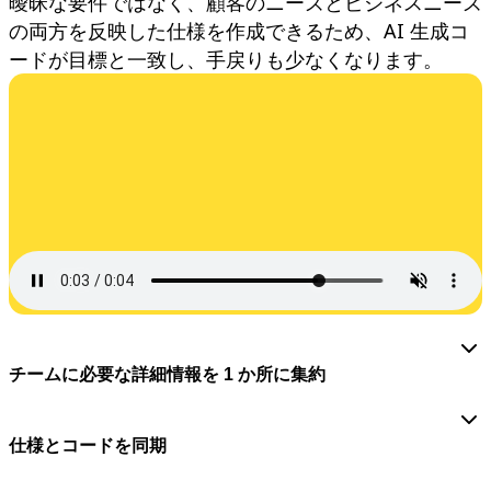
曖昧な要件ではなく、顧客のニーズとビジネスニーズ
ダイアグラム
の両方を反映した仕様を作成できるため、AI 生成コ
カンバン
ードが目標と一致し、手戻りも少なくなります。
タイムライン
Talktrack
テーブル
文書
スライド
活用事例
注目アイテム
AI プレイブックを見る
Miroverse をチェック
全般
ダイアグラム
ワークショップ
ブレインストーミング
マインドマップ
チームに必要な詳細情報を 1 か所に集約
コンセプトマップ
フローチャート
特定用途
仕様とコードを同期
ロードマップ策定
プロセスマップ作成