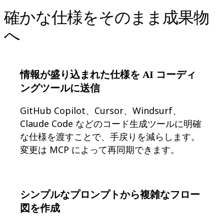
技術設計・ドキュメント
確かな仕様をそのまま成果物
プロトタイプとワイヤーフレーム
顧客ジャーニーマップ
へ
リサーチ統合
Design Workshops
Planning & Delivery
目標の策定
情報が盛り込まれた仕様を AI コーディ
組織づくり
ソリューション
ングツールに送信
企業規模別
エンタープライズ
GitHub Copilot、Cursor、Windsurf、
中小企業
Claude Code などのコード生成ツールに明確
ベンチャー
な仕様を渡すことで、手戻りを減らします。
業界別
デジタル
変更は MCP によって再同期できます。
専門サービス
製造
小売
金融サービス
シンプルなプロンプトから複雑なフロー
製薬とライフサイエンス
図を作成
チーム別
プロダクト管理