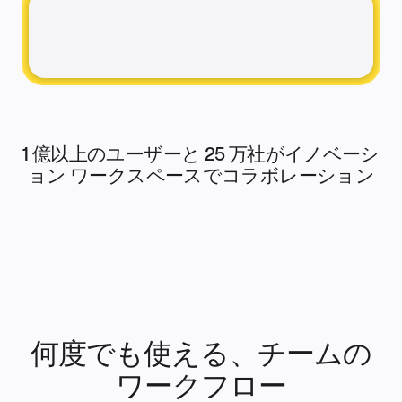
文書
スライド
活用事例
注目アイテム
AI プレイブックを見る
Miroverse をチェック
全般
ダイアグラム
ワークショップ
ブレインストーミング
1 億以上のユーザーと 25 万社がイノベーシ
マインドマップ
コンセプトマップ
ョン ワークスペースでコラボレーション
フローチャート
特定用途
ロードマップ策定
プロセスマップ作成
技術設計・ドキュメント
プロトタイプとワイヤーフレーム
顧客ジャーニーマップ
リサーチ統合
Design Workshops
Planning & Delivery
目標の策定
何度でも使える、チームの
組織づくり
ソリューション
ワークフロー
企業規模別
エンタープライズ