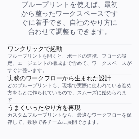
ブループリントを使えば、最初
中小企業
ベンチャー
から整ったワークスペースです
業界別
デジタル
ぐに着手でき、自社のやり方に
専門サービス
製造
合わせて調整もできます。
小売
金融サービス
製薬とライフサイエンス
ワンクリックで起動
チーム別
ブループリントを開くと、ボードの連携、フローの設
プロダクト管理
デザインと UX
定、エージェントの構成まで含めて、ワークスペースが
エンジニアリング
すぐに整います。
製品部門の統括と運営
業務運営
実務のワークフローから生まれた設計
マーケティング
どのブループリントも、現場で実際に使われている進め
IT
戦略的イニシアティブ別
方をもとに作られているので、スムーズに始められま
Product OS
す。
AI トランスフォーメーション
働き方変革
うまくいったやり方を再現
社内デジタル環境
カスタムブループリントなら、最適なワークフローを保
顧客体験とサービスのデザイン
存して、数秒で各チームに展開できます。
クラウドとソフトウェアの変革
リソース
学習
お客様事例