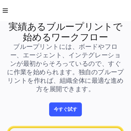
プロダクト
注目アイテム
インテリジェント キャンバス
フロー
実績あるブループリントで
プロトタイプとワイヤーフレーム
Engage
始めるワークフロー
プラットフォーム
AI 概要
ブループリントには、ボードやフロ
AI Workflows
コネクター
ー、エージェント、インテグレーショ
MCP サーバー
AI プレイブックを見る
ンが最初からそろっているので、すぐ
MCP サーバー
ブループリント
に作業を始められます。独自のブループ
インテグレーション
リントを作れば、組織全体に最適な進め
セキュリティー
Enterprise Guard
方を展開できます。
開発者プラットフォーム
アプリをダウンロード
フォーマット
ホワイトボード
ダイアグラム
今すぐ試す
カンバン
タイムライン
Talktrack
テーブル