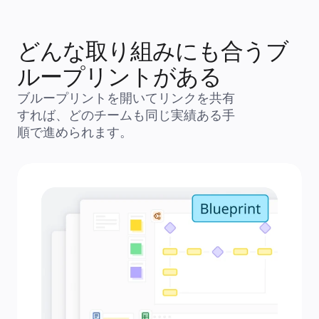
アカデミー
ウェビナー
Reforge Learning
どんな取り組みにも合うブ
コミュニティーとサポート
ヘルプセンター
イベント
ループリントがある
コミュニティー
ブログ
ブループリントを開いてリンクを共有
パートナーとサービス
すれば、どのチームも同じ実績ある手
Miro プロフェッショナル サービス
ソリューション パートナー
順で進められます。
料金プラン