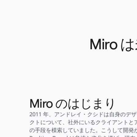
中小企業
ベンチャー
業界別
デジタル
専門サービス
製造
小売
Mir
金融サービス
製薬とライフサイエンス
チーム別
プロダクト管理
デザインと UX
エンジニアリング
製品部門の統括と運営
業務運営
マーケティング
IT
戦略的イニシアティブ別
Product OS
Miro のはじまり
AI トランスフォーメーション
働き方変革
社内デジタル環境
2011 年、アンドレイ・クシドは自身のデ
顧客体験とサービスのデザイン
クラウドとソフトウェアの変革
クトについて、社外にいるクライアントと
リソース
の手段を模索していました。こうして開発が
学習
お客様事例