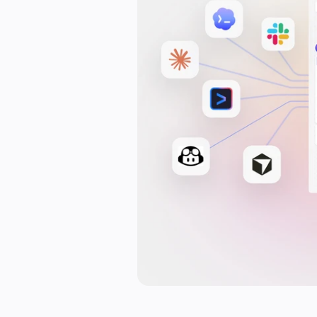
文書
スライド
活用事例
注目アイテム
AI プレイブックを見る
Miroverse をチェック
全般
ダイアグラム
ワークショップ
ブレインストーミング
マインドマップ
コンセプトマップ
フローチャート
特定用途
ロードマップ策定
プロセスマップ作成
技術設計・ドキュメント
プロトタイプとワイヤーフレーム
顧客ジャーニーマップ
リサーチ統合
Design Workshops
Planning & Delivery
目標の策定
組織づくり
ソリューション
企業規模別
エンタープライズ