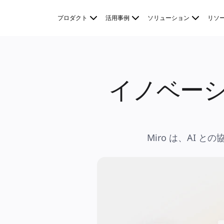
プロダクト
プロダクト
活用事例
ソリューション
リソ
注目アイテム
インテリジェント キャンバス
フロー
プロトタイプとワイヤーフレーム
Engage
プラットフォーム
AI 概要
AI Workflows
イノベーシ
コネクター
MCP サーバー
AI プレイブックを見る
MCP サーバー
ブループリント
インテグレーション
セキュリティー
Miro は、AI
Enterprise Guard
開発者プラットフォーム
アプリをダウンロード
フォーマット
ホワイトボード
ダイアグラム
カンバン
タイムライン
Talktrack
テーブル