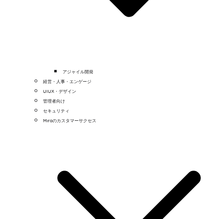
アジャイル開発
経営・人事・エンゲージ
UIUX・デザイン
管理者向け
セキュリティ
Miroのカスタマーサクセス