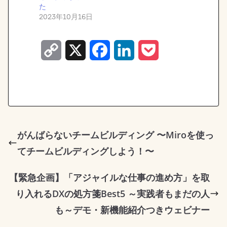
た
2023年10月16日
C
X
F
L
P
o
a
i
o
p
c
n
c
y
e
k
k
L
b
e
e
がんばらないチームビルディング 〜Miroを使っ
てチームビルディングしよう！〜
i
o
d
t
n
o
I
【緊急企画】「アジャイルな仕事の進め方」を取
k
k
n
り入れるDXの処方箋Best5 ～実践者もまだの人
も～デモ・新機能紹介つきウェビナー