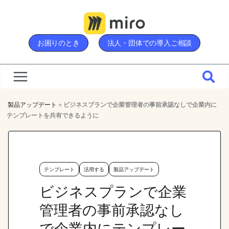
Skip
to
content
お困りのとき
法人・団体での導入ご相談
製品アップデート
»
ビジネスプランで企業管理者の事前承認なしで企業内に
テンプレートを共有できるように
テンプレート
活用する
製品アップデート
ビジネスプランで企業
管理者の事前承認なし
で企業内にテンプレー