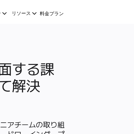
ン
リソース
料金プラン
面する課
て解決
ニアチームの取り組
、ドローイング、プ