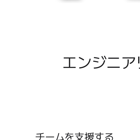
業界別
デジタル
専門サービス
製造
小売
金融サービス
製薬とライフサイエンス
エンジニアリ
チーム別
プロダクト管理
デザインと UX
エンジニアリング
製品部門の統括と運営
業務運営
マーケティング
IT
戦略的イニシアティブ別
Product OS
AI トランスフォーメーション
チームを支援する

働き方変革