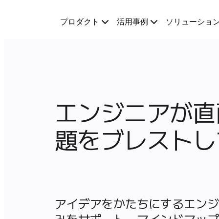
プロダクト
プロダクト
活用事例
ソリューショ
注目アイテム
インテリジェント キャンバス
フロー
プロトタイプとワイヤーフレーム
Engage
プラットフォーム
AI 概要
エンジニアが直
AI Workflows
コネクター
題をブレストし
MCP サーバー
AI プレイブックを見る
MCP サーバー
ブループリント
インテグレーション
セキュリティー
アイデアをかたちにするエンジ
Enterprise Guard
みをサポート。マインドマップ
開発者プラットフォーム