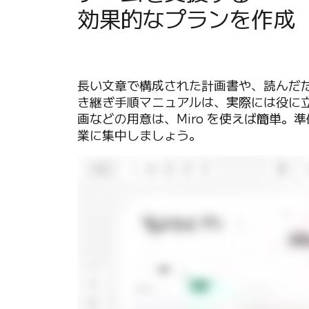
効果的なプランを作成
社内デジタル環境
顧客体験とサービスのデザイン
クラウドとソフトウェアの変革
リソース
学習
長い文章で構成された計画書や、読んだ
お客様事例
き継ぎ手順マニュアルは、実際には役に立
アカデミー
画などの用意は、Miro を使えば簡単。
ウェビナー
業に集中しましょう。
Reforge Learning
コミュニティーとサポート
ヘルプセンター
イベント
コミュニティー
ブログ
パートナーとサービス
Miro プロフェッショナル サービス
ソリューション パートナー
料金プラン