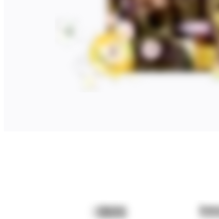
マインドマップ
コンセプトマップ
フローチャート
特定用途
ロードマップ策定
プロセスマップ作成
技術設計・ドキュメント
プロトタイプとワイヤーフレーム
顧客ジャーニーマップ
リサーチ統合
Design Workshops
Planning & Delivery
目標の策定
組織づくり
ソリューション
企業規模別
エンタープライズ
中小企業
ベンチャー