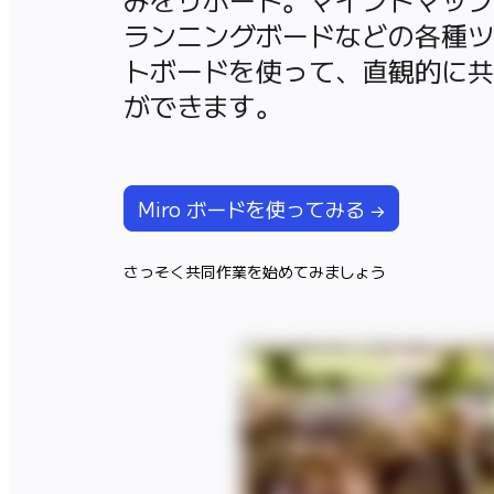
アプリをダウンロード
ランニングボードなどの各種ツ
フォーマット
トボードを使って、直観的に共
ホワイトボード
ができます。
ダイアグラム
カンバン
タイムライン
Talktrack
テーブル
Miro ボードを使ってみる →
文書
スライド
さっそく共同作業を始めてみましょう
活用事例
注目アイテム
AI プレイブックを見る
Miroverse をチェック
全般
ダイアグラム
ワークショップ
ブレインストーミング