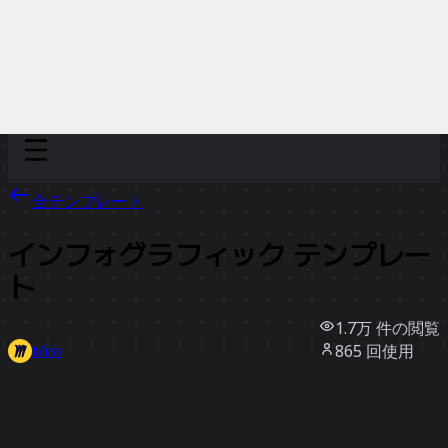
Discover
チーム別
サイズ別
全テンプレート
インフォグラフィック テンプレー
ト
1.7万
件の閲覧
865
回使用
Miro
10
件のいいね
テンプレートを使う