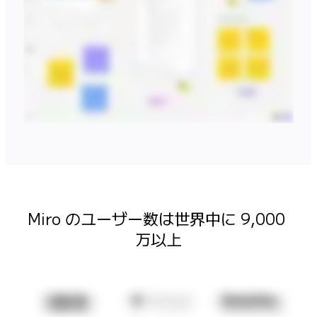
マインドマップ
コンセプトマップ
フローチャート
特定用途
ロードマップ策定
プロセスマップ作成
技術設計・ドキュメント
プロトタイプとワイヤーフレーム
顧客ジャーニーマップ
リサーチ統合
Design Workshops
Planning & Delivery
目標の策定
Miro のユーザー数は世界中に 9,000 
組織づくり
万以上
ソリューション
企業規模別
エンタープライズ
中小企業
ベンチャー