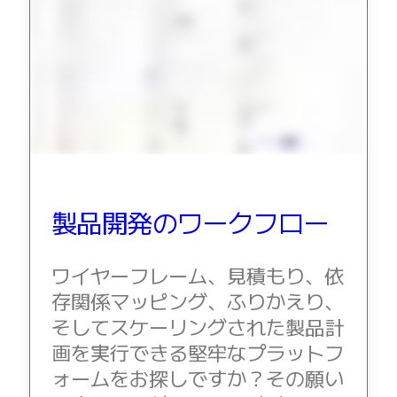
社内デジタル環境
顧客体験とサービスのデザイン
クラウドとソフトウェアの変革
リソース
学習
お客様事例
アカデミー
ウェビナー
Reforge Learning
コミュニティーとサポート
製品開発のワークフロー
ヘルプセンター
イベント
ワイヤーフレーム、見積もり、依
コミュニティー
ブログ
存関係マッピング、ふりかえり、
パートナーとサービス
そしてスケーリングされた製品計
Miro プロフェッショナル サービス
画を実行できる堅牢なプラットフ
ソリューション パートナー
ォームをお探しですか？その願い
料金プラン