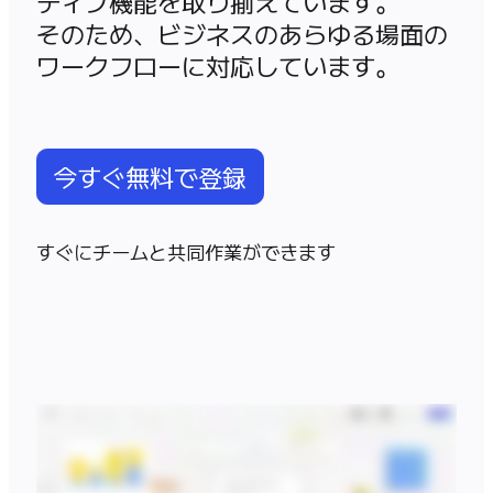
ティブ機能を取り揃えています。

アプリをダウンロード
そのため、ビジネスのあらゆる場面の
フォーマット
ワークフローに対応しています。
ホワイトボード
ダイアグラム
カンバン
タイムライン
今すぐ無料で登録
Talktrack
テーブル
文書
すぐにチームと共同作業ができます
スライド
活用事例
注目アイテム
AI プレイブックを見る
Miroverse をチェック
全般
ダイアグラム
ワークショップ
ブレインストーミング