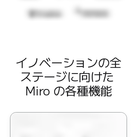
業界別
デジタル
専門サービス
製造
小売
金融サービス
製薬とライフサイエンス
チーム別
イノベーションの全
プロダクト管理
デザインと UX
ステージに向けた 

エンジニアリング
製品部門の統括と運営
Miro の各種機能
業務運営
マーケティング
IT
戦略的イニシアティブ別
Product OS
AI トランスフォーメーション
働き方変革