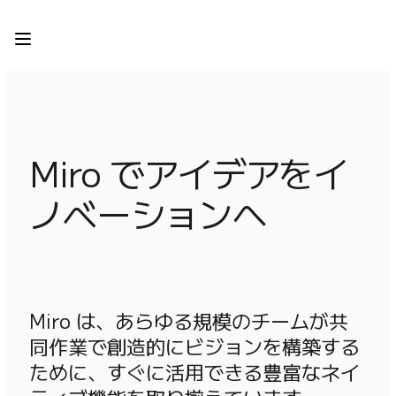
プロダクト
注目アイテム
インテリジェント キャンバス
フロー
プロトタイプとワイヤーフレーム
Engage
Miro でアイデアをイ
プラットフォーム
AI 概要
ノベーションへ
AI Workflows
コネクター
MCP サーバー
AI プレイブックを見る
MCP サーバー
ブループリント
Miro は、あらゆる規模のチームが共
インテグレーション
同作業で創造的にビジョンを構築する
セキュリティー
ために、すぐに活用できる豊富なネイ
Enterprise Guard
開発者プラットフォーム