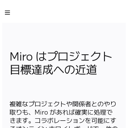
プロダクト
注目アイテム
インテリジェント キャンバス
フロー
プロトタイプとワイヤーフレーム
Engage
Miro はプロジェクト
プラットフォーム
AI 概要
目標達成への近道
AI Workflows
コネクター
MCP サーバー
AI プレイブックを見る
MCP サーバー
ブループリント
複雑なプロジェクトや関係者とのやり
インテグレーション
取りも、Miro があれば確実に処理で
セキュリティー
きます。コラボレーションを可能にす
Enterprise Guard
開発者プラットフォーム