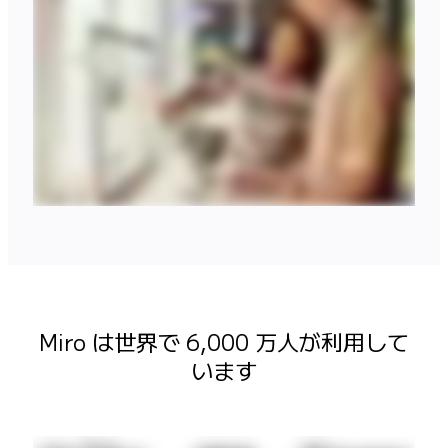
マインドマップ
コンセプトマップ
フローチャート
特定用途
ロードマップ策定
プロセスマップ作成
技術設計・ドキュメント
プロトタイプとワイヤーフレーム
顧客ジャーニーマップ
リサーチ統合
Design Workshops
Planning & Delivery
目標の策定
組織づくり
Miro は世界で 6,000 万人が利用して
ソリューション
企業規模別
います
エンタープライズ
中小企業
ベンチャー