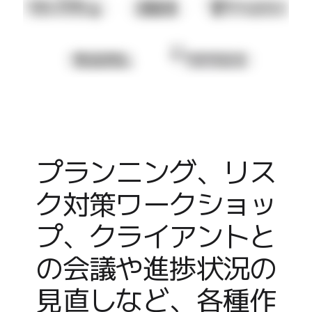
業界別
デジタル
専門サービス
製造
小売
金融サービス
製薬とライフサイエンス
チーム別
プロダクト管理
デザインと UX
プランニング、リス
エンジニアリング
ク対策ワークショッ
製品部門の統括と運営
業務運営
プ、クライアントと
マーケティング
IT
の会議や進捗状況の
戦略的イニシアティブ別
Product OS
見直しなど、各種作
AI トランスフォーメーション
働き方変革