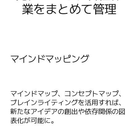
業をまとめて管理
社内デジタル環境
顧客体験とサービスのデザイン
クラウドとソフトウェアの変革
リソース
学習
お客様事例
アカデミー
マインドマッピング
ウェビナー
Reforge Learning
コミュニティーとサポート
ヘルプセンター
イベント
マインドマップ、コンセプトマップ、
コミュニティー
ブレインライティングを活用すれば、
ブログ
パートナーとサービス
新たなアイデアの創出や依存関係の図
Miro プロフェッショナル サービス
表化が可能に。
ソリューション パートナー
料金プラン