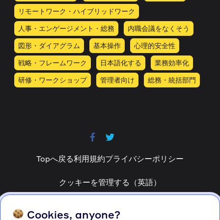
リモートワーク・ハイブリッドワーク
人事・エンゲージメント・総務
内職会議をなくそう
図形・ダイアグラム
基本操作
心理的安全性
戦略・フレームワーク
日本語化する
業務効率化
研修・ワークショップ
管理者向け
総務・統括部門
Topへ戻る
利用規約
プライバシーポリシー
クッキーを管理する（英語）
© 2023 Miro Japan G.K. All rights reserved.
Cookies, anyone?