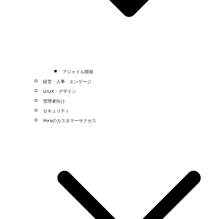
アジャイル開発
経営・人事・エンゲージ
UIUX・デザイン
管理者向け
セキュリティ
Miroのカスタマーサクセス