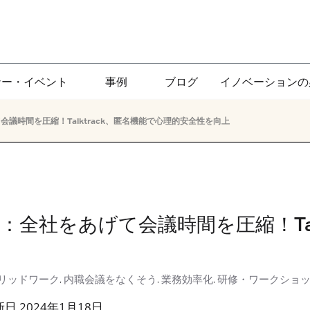
ナー・イベント
事例
ブログ
イノベーションの
会議時間を圧縮！Talktrack、匿名機能で心理的安全性を向上
ス：全社をあげて会議時間を圧縮！Tal
リッドワーク
内職会議をなくそう
業務効率化
研修・ワークショ
,
,
,
日 2024年1月18日