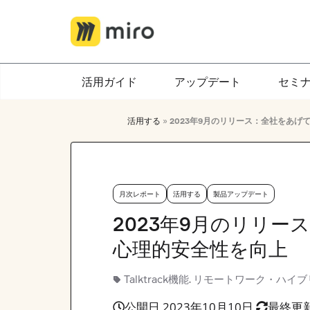
Skip
to
content
活用ガイド
アップデート
セミ
活用する
»
2023年9月のリリース：全社をあげて
月次レポート
活用する
製品アップデート
2023年9月のリリー
心理的安全性を向上
Talktrack機能
リモートワーク・ハイブ
,
公開日 2023年10月10日
最終更新