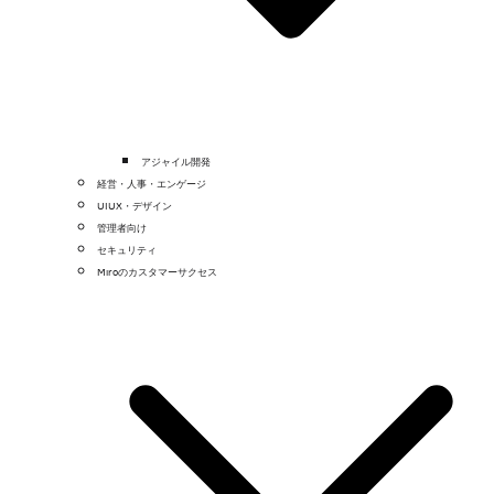
アジャイル開発
経営・人事・エンゲージ
UIUX・デザイン
管理者向け
セキュリティ
Miroのカスタマーサクセス