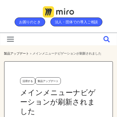
Skip
to
content
お困りのとき
法人・団体での導入ご相談
製品アップデート
»
メインメニューナビゲーションが刷新されました
活用する
製品アップデート
メインメニューナビゲ
ーションが刷新されま
した