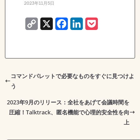
2023年11月5日
C
X
F
L
P
o
a
i
o
p
c
n
c
y
e
k
k
L
b
e
e
コマンドパレットで必要なものをすぐに見つけよ
う
i
o
d
t
n
o
I
2023年9月のリリース：全社をあげて会議時間を
k
k
n
圧縮！Talktrack、匿名機能で心理的安全性を向
上