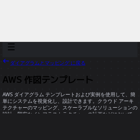
Discover
チーム別
サイズ別
ダイアグラムとマッピング に戻る
AWS 作図テンプレート
AWS ダイアグラム テンプレートおよび実例を使用して、簡
単にシステムを視覚化し、設計できます。クラウド アーキ
テクチャーのマッピング、スケーラブルなソリューションの
設計、堅牢なインフラストラクチャーの計画などにおいて、
Miro のテンプレートは、分かりやすく体系的な骨組みを提
供します。これらのテンプレートは、熱意あるコミュニティ
ーから寄せられた実例によって強化され、あらゆる AWS 関