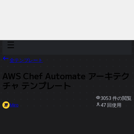
Discover
チーム別
サイズ別
全テンプレート
AWS Chef Automate アーキテク
チャ テンプレート
3053
件の閲覧
47
回使用
Miro
1
件のいいね
テンプレートを使う