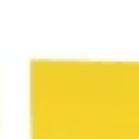
Modèle de Business Model Canvas
Miro
110
likes
9,8 k
utilisations
Modèle de matrice impact/effort
Miro
24
likes
2,3 k
utilisations
Modèle de planning
Miro
20
likes
2,2 k
utilisations
Modèle de diagramme pyramidal
Miro
1
likes
1,5 k
utilisations