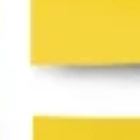
Wireframing et prototypage