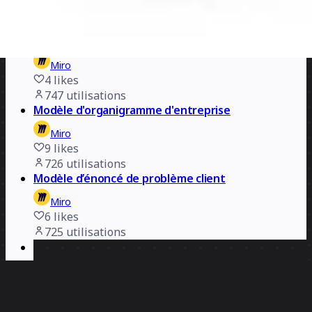
9
likes
769
utilisations
Modèle de graphique de l'offre et de la demande
Miro
4
likes
747
utilisations
Modèle d'organigramme d'entreprise
Miro
9
likes
726
utilisations
Modèle d’énoncé de problème client
Miro
6
likes
725
utilisations