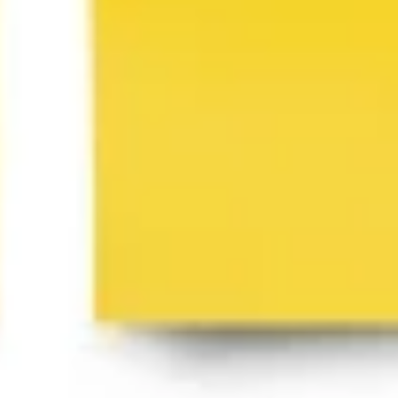
Modèle de persona utilisateur
Miro
22
likes
1,3 k
utilisations
Modèle de roadmap produit
Miro
11
likes
959
utilisations
Modèle d'infographie
Miro
10
likes
860
utilisations
Modèle de liste Pour ou contre
Miro
1
likes
831
utilisations
Modèle d’organigramme de projet
Miro