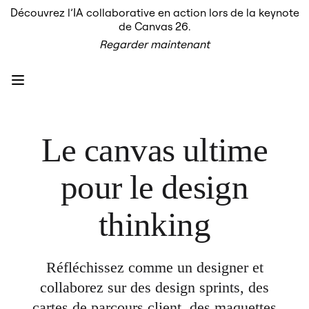
Découvrez l’IA collaborative en action lors de la keynote
Produit
de Canvas 26.
À la une
Regarder maintenant
Canevas intelligent
Flux
Prototypes et wireframes
Engage
Plateforme
Présentation de l’IA
AI Workflows
Connecteurs
Le canvas ultime
Serveur MCP
Explorer les playbooks d’IA
Serveur MCP
pour le design
Plans d’action
Intégrations
Sécurité
thinking
Enterprise Guard
Plateforme de développement
Télécharger les applications
Formats
Réfléchissez comme un designer et
Tableau blanc
Diagrammes
collaborez sur des design sprints, des
Kanban
cartes de parcours client, des maquettes
Plannings