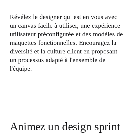
Transformation des méthodes de travail
Expérience numérique du personnel
Conception de l’expérience client et de service
Révélez le designer qui est en vous avec
Transformation du cloud et des logiciels
Ressources
un canvas facile à utiliser, une expérience
Apprentissage
Témoignages clients
utilisateur préconfigurée et des modèles de
Académie
maquettes fonctionnelles. Encouragez la
Webinaires
Formations Reforge
diversité et la culture client en proposant
Communauté et service d’assistance
un processus adapté à l'ensemble de
Centre d’assistance
Évènements
l'équipe.
Communauté
Blog
Partenaires et services
Services professionnels Miro
Partenaires de solutions
Tarifs
Animez un design sprint