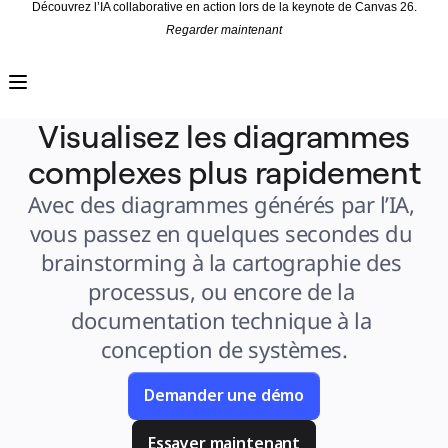
Découvrez l’IA collaborative en action lors de la keynote de Canvas 26.
Regarder maintenant
Produit
À la une
Canevas intelligent
Flux
Prototypes et wireframes
Visualisez les diagrammes
Engage
Plateforme
complexes plus rapidement
Présentation de l’IA
AI Workflows
Connecteurs
Avec des diagrammes générés par l’IA, 
Serveur MCP
Explorer les playbooks d’IA
vous passez en quelques secondes du 
Serveur MCP
Plans d’action
brainstorming à la cartographie des 
Intégrations
Sécurité
processus, ou encore de la 
Enterprise Guard
Plateforme de développement
documentation technique à la 
Télécharger les applications
Formats
conception de systèmes.
Tableau blanc
Diagrammes
Kanban
Plannings
Demander une démo
Enregistrement
Tables
Documents
Essayer maintenant
Diapositives