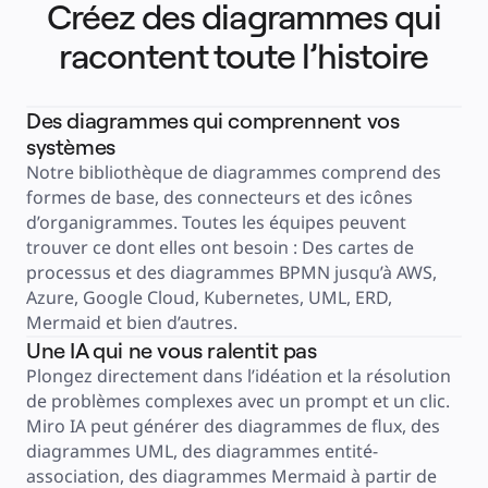
Créez des diagrammes qui
Services financiers
Pharmaceutique et sciences de la vie
Par équipe
racontent toute l’histoire
Gestion de produit
Conception et UX
Ingénierie
Leadership produit et opérations
Des diagrammes qui comprennent vos
Opérations
Marketing
systèmes
IT
Par initiative stratégique
Notre bibliothèque de diagrammes comprend des 
Système d’exploitation produit
Transformation par l’IA
formes de base, des connecteurs et des icônes 
Transformation des méthodes de travail
d’organigrammes. Toutes les équipes peuvent 
Expérience numérique du personnel
Conception de l’expérience client et de service
trouver ce dont elles ont besoin : Des cartes de 
Transformation du cloud et des logiciels
processus et des diagrammes BPMN jusqu’à AWS, 
Ressources
Apprentissage
Azure, Google Cloud, Kubernetes, UML, ERD, 
Témoignages clients
Académie
Mermaid et bien d’autres.
Webinaires
Une IA qui ne vous ralentit pas
Formations Reforge
Communauté et service d’assistance
Plongez directement dans l’idéation et la résolution 
Centre d’assistance
Évènements
de problèmes complexes avec un prompt et un clic. 
Communauté
Blog
Miro IA peut générer des diagrammes de flux, des 
Partenaires et services
diagrammes UML, des diagrammes entité-
Services professionnels Miro
Partenaires de solutions
association, des diagrammes Mermaid à partir de 
Tarifs