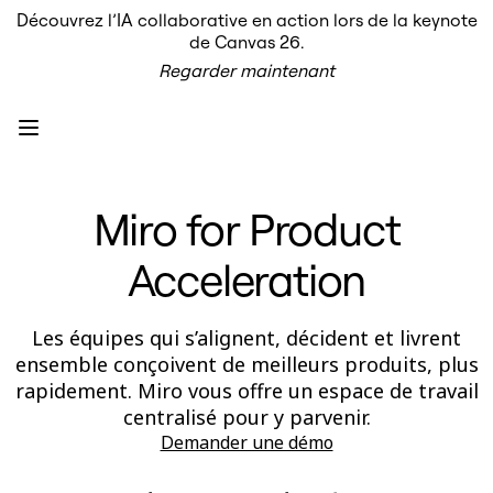
Découvrez l’IA collaborative en action lors de la keynote
Produit
de Canvas 26.
À la une
Regarder maintenant
Canevas intelligent
Flux
Prototypes et wireframes
Engage
Plateforme
Présentation de l’IA
AI Workflows
Miro for Product
Connecteurs
Serveur MCP
Explorer les playbooks d’IA
Acceleration
Serveur MCP
Plans d’action
Intégrations
Sécurité
Les équipes qui s’alignent, décident et livrent
Enterprise Guard
ensemble conçoivent de meilleurs produits, plus
Plateforme de développement
rapidement. Miro vous offre un espace de travail
Télécharger les applications
Formats
centralisé pour y parvenir.
Tableau blanc
Demander une démo
Diagrammes
Kanban
Plannings