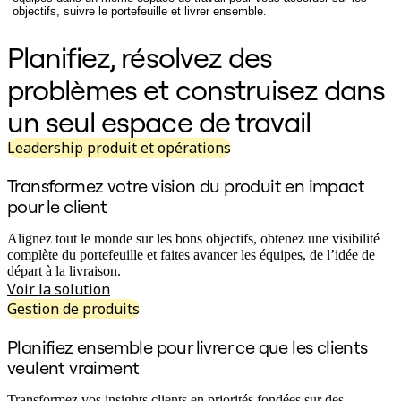
objectifs, suivre le portefeuille et livrer ensemble.
Conception organisationnelle
Solutions
Planifiez, résolvez des
Par segment d’activité
Grandes entreprises
problèmes et construisez dans
Petites entreprises
Start-ups
un seul espace de travail
Par secteur
Numérique
Services professionnels
Leadership produit et opérations
Industrie manufacturière
Commerce de détail
Transformez votre vision du produit en impact
Services financiers
pour le client
Pharmaceutique et sciences de la vie
Par équipe
Alignez tout le monde sur les bons objectifs, obtenez une visibilité
Gestion de produit
complète du portefeuille et faites avancer les équipes, de l’idée de
Conception et UX
départ à la livraison.
Ingénierie
Voir la solution
Leadership produit et opérations
Opérations
Gestion de produits
Marketing
IT
Planifiez ensemble pour livrer ce que les clients
Par initiative stratégique
veulent vraiment
Système d’exploitation produit
Transformation par l’IA
Transformez vos insights clients en priorités fondées sur des