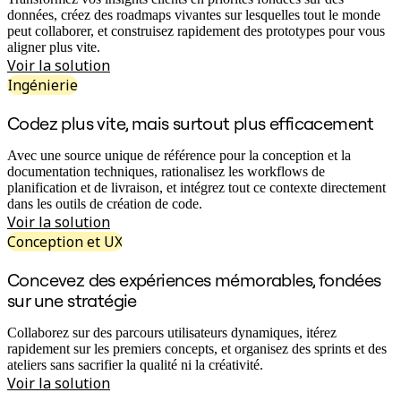
Transformation des méthodes de travail
données, créez des roadmaps vivantes sur lesquelles tout le monde
Expérience numérique du personnel
peut collaborer, et construisez rapidement des prototypes pour vous
Conception de l’expérience client et de service
aligner plus vite.
Transformation du cloud et des logiciels
Voir la solution
Ressources
Apprentissage
Ingénierie
Témoignages clients
Académie
Codez plus vite, mais surtout plus efficacement
Webinaires
Formations Reforge
Avec une source unique de référence pour la conception et la
Communauté et service d’assistance
documentation techniques, rationalisez les workflows de
Centre d’assistance
planification et de livraison, et intégrez tout ce contexte directement
Évènements
dans les outils de création de code.
Communauté
Voir la solution
Blog
Conception et UX
Partenaires et services
Services professionnels Miro
Partenaires de solutions
Concevez des expériences mémorables, fondées
Tarifs
sur une stratégie
Collaborez sur des parcours utilisateurs dynamiques, itérez
rapidement sur les premiers concepts, et organisez des sprints et des
ateliers sans sacrifier la qualité ni la créativité.
Voir la solution