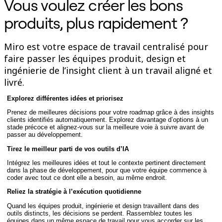
Vous voulez créer les bons
Enregistrement
Tables
produits, plus rapidement ?
Documents
Diapositives
Cas d’utilisation
Miro est votre espace de travail centralisé pour
À la une
faire passer les équipes produit, design et
Explorer les playbooks d’IA
ingénierie de l’insight client à un travail aligné et
Explorer le Miroverse
Général
livré.
Diagrammes
Ateliers
Explorez différentes idées et priorisez
Brainstorming
Prenez de meilleures décisions pour votre roadmap grâce à des insights
Cartes mentales
clients identifiés automatiquement. Explorez davantage d’options à un
Cartes conceptuelles
stade précoce et alignez‑vous sur la meilleure voie à suivre avant de
Diagrammes de flux
passer au développement.
Spécialisé
Tirez le meilleur parti de vos outils d’IA
Création de roadmaps
Cartographie des processus
Intégrez les meilleures idées et tout le contexte pertinent directement
Conception technique et documentation
dans la phase de développement, pour que votre équipe commence à
Prototypes et wireframes
coder avec tout ce dont elle a besoin, au même endroit.
Cartographie du parcours client
Reliez la stratégie à l’exécution quotidienne
Synthèse de recherche
Ateliers de design
Quand les équipes produit, ingénierie et design travaillent dans des
Planification et livraison
outils distincts, les décisions se perdent. Rassemblez toutes les
équipes dans un même espace de travail pour vous accorder sur les
Planification des objectifs