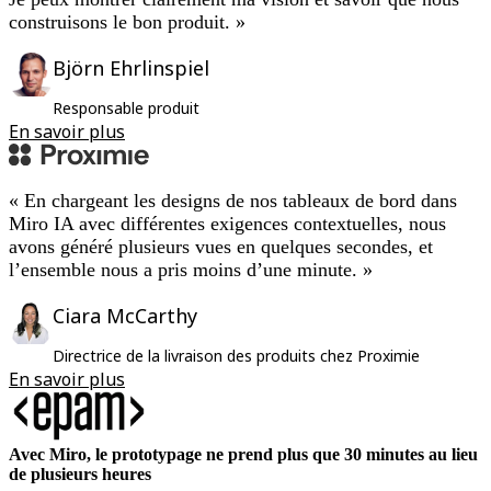
Transformation des méthodes de travail
construisons le bon produit. »
Expérience numérique du personnel
Conception de l’expérience client et de service
Transformation du cloud et des logiciels
Björn Ehrlinspiel
Ressources
Apprentissage
Responsable produit
Témoignages clients
En savoir plus
Académie
Webinaires
Formations Reforge
Communauté et service d’assistance
« En chargeant les designs de nos tableaux de bord dans
Centre d’assistance
Miro IA avec différentes exigences contextuelles, nous
Évènements
avons généré plusieurs vues en quelques secondes, et
Communauté
l’ensemble nous a pris moins d’une minute. »
Blog
Partenaires et services
Ciara McCarthy
Services professionnels Miro
Partenaires de solutions
Directrice de la livraison des produits chez Proximie
Tarifs
En savoir plus
Avec Miro, le prototypage ne prend plus que 30 minutes au lieu
de plusieurs heures