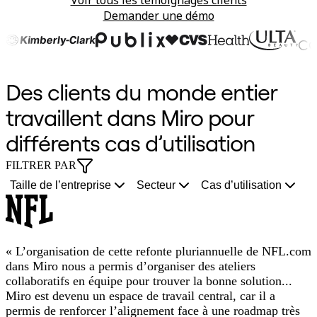
Voir tous les témoignages clients
Enregistrement
Demander une démo
Tables
Documents
In 10 minutes
9 mois
Alignés à 100 %
3 fois plus rapide
60 % de plus
1 canevas Miro
50 % plus rapide
Réduction de 50 %
Diapositives
Cas d’utilisation
go
du
Les
Réduction
fonctionnalités
pour
Délai
des
À la une
Des clients du monde entier
Explorer les playbooks d’IA
from
concept
partenaires
des
livrées
tous
de
retouches
Explorer le Miroverse
feedback
à
d’IA
plannings
par
les
rentabilisation
manuelles
travaillent dans Miro pour
Général
Diagrammes
to
la
de
de
trimestre
parcours
pour
grâce
différents cas d’utilisation
Ateliers
working
solution
Miro
3
clients
les
à
Brainstorming
Cartes mentales
FILTRER PAR
idea
favorisent
ans
utilisateurs
l’intégration
Cartes conceptuelles
Taille de l’entreprise
Secteur
Cas d’utilisation
l’action
à
Jira
Diagrammes de flux
Spécialisé
collective
10
Création de roadmaps
mois
Cartographie des processus
Conception technique et documentation
« L’organisation de cette refonte pluriannuelle de NFL.com
Prototypes et wireframes
dans Miro nous a permis d’organiser des ateliers
Cartographie du parcours client
Synthèse de recherche
collaboratifs en équipe pour trouver la bonne solution...
Ateliers de design
Miro est devenu un espace de travail central, car il a
Planification et livraison
permis de renforcer l’alignement face à une roadmap très
Planification des objectifs