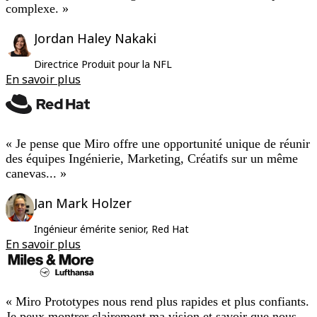
complexe. »
Conception organisationnelle
Solutions
Jordan Haley Nakaki
Par segment d’activité
Grandes entreprises
Directrice Produit pour la NFL
Petites entreprises
Start-ups
En savoir plus
Par secteur
Numérique
Services professionnels
Industrie manufacturière
Commerce de détail
« Je pense que Miro offre une opportunité unique de réunir
Services financiers
des équipes Ingénierie, Marketing, Créatifs sur un même
Pharmaceutique et sciences de la vie
canevas... »
Par équipe
Gestion de produit
Jan Mark Holzer
Conception et UX
Ingénierie
Ingénieur émérite senior, Red Hat
Leadership produit et opérations
Opérations
En savoir plus
Marketing
IT
Par initiative stratégique
Système d’exploitation produit
« Miro Prototypes nous rend plus rapides et plus confiants.
Transformation par l’IA
Je peux montrer clairement ma vision et savoir que nous