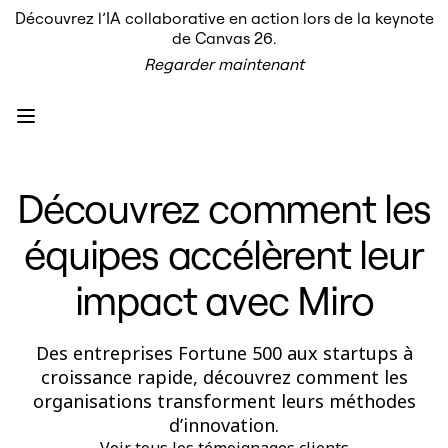
Découvrez l’IA collaborative en action lors de la keynote
Produit
de Canvas 26.
À la une
Regarder maintenant
Canevas intelligent
Flux
Prototypes et wireframes
Engage
Plateforme
Présentation de l’IA
AI Workflows
Découvrez comment les
Connecteurs
Serveur MCP
Explorer les playbooks d’IA
équipes accélèrent leur
Serveur MCP
Plans d’action
Intégrations
impact avec Miro
Sécurité
Enterprise Guard
Plateforme de développement
Des entreprises Fortune 500 aux startups à
Télécharger les applications
Formats
croissance rapide, découvrez comment les
Tableau blanc
organisations transforment leurs méthodes
Diagrammes
d’innovation.
Kanban
Plannings