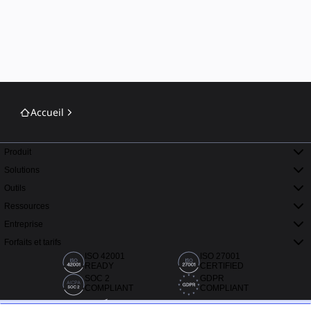
Accueil
Produit
Solutions
Outils
Ressources
Entreprise
Forfaits et tarifs
ISO 42001
ISO 27001
READY
CERTIFIED
SOC 2
GDPR
COMPLIANT
COMPLIANT