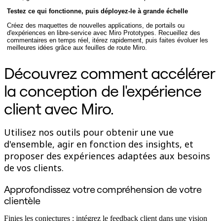
Conception organisationnelle
Testez ce qui fonctionne, puis déployez-le à grande échelle
Solutions
Créez des maquettes de nouvelles applications, de portails ou
Par segment d’activité
d'expériences en libre-service avec Miro Prototypes. Recueillez des
Grandes entreprises
commentaires en temps réel, itérez rapidement, puis faites évoluer les
Petites entreprises
meilleures idées grâce aux feuilles de route Miro.
Start-ups
Par secteur
Découvrez comment accélérer
Numérique
Services professionnels
la conception de l'expérience
Industrie manufacturière
Commerce de détail
client avec Miro.
Services financiers
Pharmaceutique et sciences de la vie
Par équipe
Utilisez nos outils pour obtenir une vue
Gestion de produit
Conception et UX
d'ensemble, agir en fonction des insights, et
Ingénierie
proposer des expériences adaptées aux besoins
Leadership produit et opérations
de vos clients.
Opérations
Marketing
IT
Approfondissez votre compréhension de votre
Par initiative stratégique
clientèle
Système d’exploitation produit
Transformation par l’IA
Finies les conjectures : intégrez le feedback client dans une vision