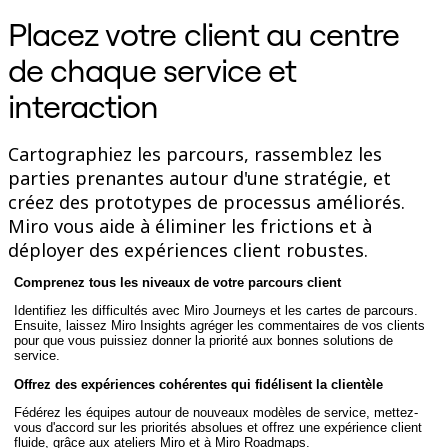
Enregistrement
Placez votre client au centre
Tables
Documents
de chaque service et
Diapositives
Cas d’utilisation
interaction
À la une
Explorer les playbooks d’IA
Explorer le Miroverse
Cartographiez les parcours, rassemblez les
Général
parties prenantes autour d'une stratégie, et
Diagrammes
Ateliers
créez des prototypes de processus améliorés.
Brainstorming
Miro vous aide à éliminer les frictions et à
Cartes mentales
déployer des expériences client robustes.
Cartes conceptuelles
Diagrammes de flux
Comprenez tous les niveaux de votre parcours client
Spécialisé
Création de roadmaps
Identifiez les difficultés avec Miro Journeys et les cartes de parcours.
Cartographie des processus
Ensuite, laissez Miro Insights agréger les commentaires de vos clients
Conception technique et documentation
pour que vous puissiez donner la priorité aux bonnes solutions de
service.
Prototypes et wireframes
Cartographie du parcours client
Offrez des expériences cohérentes qui fidélisent la clientèle
Synthèse de recherche
Ateliers de design
Fédérez les équipes autour de nouveaux modèles de service, mettez-
vous d'accord sur les priorités absolues et offrez une expérience client
Planification et livraison
fluide, grâce aux ateliers Miro et à Miro Roadmaps.
Planification des objectifs