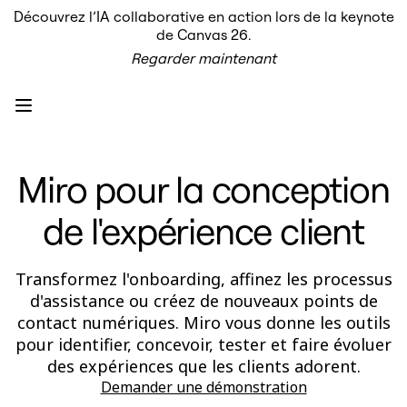
Découvrez l’IA collaborative en action lors de la keynote
Produit
de Canvas 26.
À la une
Regarder maintenant
Canevas intelligent
Flux
Prototypes et wireframes
Engage
Plateforme
Présentation de l’IA
AI Workflows
Miro pour la conception
Connecteurs
Serveur MCP
Explorer les playbooks d’IA
de l'expérience client
Serveur MCP
Plans d’action
Intégrations
Sécurité
Transformez l'onboarding, affinez les processus
Enterprise Guard
d'assistance ou créez de nouveaux points de
Plateforme de développement
contact numériques. Miro vous donne les outils
Télécharger les applications
Formats
pour identifier, concevoir, tester et faire évoluer
Tableau blanc
des expériences que les clients adorent.
Diagrammes
Demander une démonstration
Kanban
Plannings