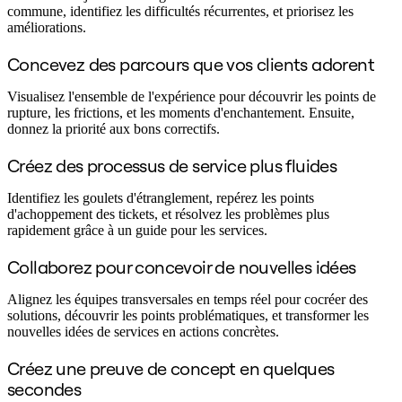
Transformation des méthodes de travail
commune, identifiez les difficultés récurrentes, et priorisez les
Expérience numérique du personnel
améliorations.
Conception de l’expérience client et de service
Transformation du cloud et des logiciels
Concevez des parcours que vos clients adorent
Ressources
Apprentissage
Visualisez l'ensemble de l'expérience pour découvrir les points de
Témoignages clients
rupture, les frictions, et les moments d'enchantement. Ensuite,
Académie
donnez la priorité aux bons correctifs.
Webinaires
Formations Reforge
Créez des processus de service plus fluides
Communauté et service d’assistance
Centre d’assistance
Évènements
Identifiez les goulets d'étranglement, repérez les points
Communauté
d'achoppement des tickets, et résolvez les problèmes plus
Blog
rapidement grâce à un guide pour les services.
Partenaires et services
Services professionnels Miro
Collaborez pour concevoir de nouvelles idées
Partenaires de solutions
Tarifs
Alignez les équipes transversales en temps réel pour cocréer des
solutions, découvrir les points problématiques, et transformer les
nouvelles idées de services en actions concrètes.
Créez une preuve de concept en quelques
secondes