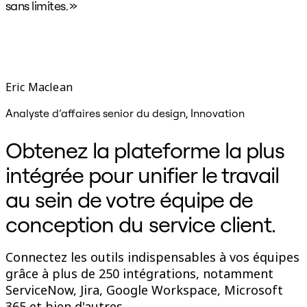
sans limites. »
a
e
n
é
i
Eric Maclean
L
Analyste d’affaires senior du design, Innovation
C
Obtenez la plateforme la plus
intégrée pour unifier le travail
au sein de votre équipe de
conception du service client.
Connectez les outils indispensables à vos équipes
grâce à plus de 250 intégrations, notamment
ServiceNow, Jira, Google Workspace, Microsoft
365 et bien d'autres.