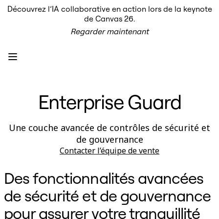
Découvrez l’IA collaborative en action lors de la keynote
Produit
de Canvas 26.
À la une
Regarder maintenant
Canevas intelligent
Flux
Prototypes et wireframes
Engage
Plateforme
Présentation de l’IA
AI Workflows
Enterprise Guard
Connecteurs
Serveur MCP
Explorer les playbooks d’IA
Serveur MCP
Une couche avancée de contrôles de sécurité et
Plans d’action
de gouvernance
Intégrations
Sécurité
Contacter l’équipe de vente
Enterprise Guard
Plateforme de développement
Des fonctionnalités avancées
Télécharger les applications
Formats
de sécurité et de gouvernance
Tableau blanc
Diagrammes
pour assurer votre tranquillité
Kanban
Plannings