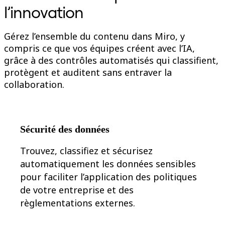
l’innovation
Conception organisationnelle
Solutions
Par segment d’activité
Gérez l’ensemble du contenu dans Miro, y
Grandes entreprises
Petites entreprises
compris ce que vos équipes créent avec l’IA,
Start-ups
grâce à des contrôles automatisés qui classifient,
Par secteur
protègent et auditent sans entraver la
Numérique
Services professionnels
collaboration.
Industrie manufacturière
Commerce de détail
Services financiers
Pharmaceutique et sciences de la vie
Par équipe
Sécurité des données
Gestion de produit
Conception et UX
Trouvez, classifiez et sécurisez
Ingénierie
automatiquement les données sensibles
Leadership produit et opérations
Opérations
pour faciliter l’application des politiques
Marketing
de votre entreprise et des
IT
Par initiative stratégique
règlementations externes.
Système d’exploitation produit
Transformation par l’IA