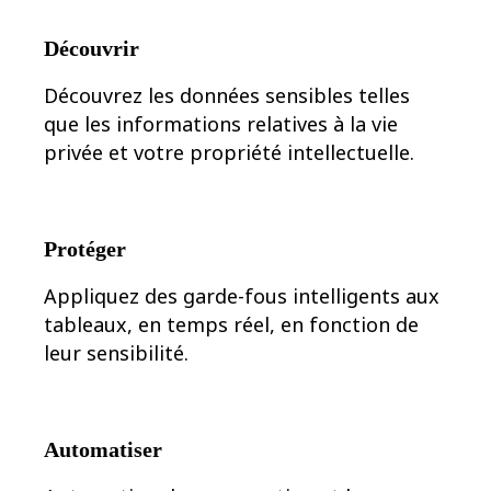
Transformation des méthodes de travail
Expérience numérique du personnel
Conception de l’expérience client et de service
Découvrir
Transformation du cloud et des logiciels
Ressources
Découvrez les données sensibles telles
Apprentissage
que les informations relatives à la vie
Témoignages clients
Académie
privée et votre propriété intellectuelle.
Webinaires
Formations Reforge
Communauté et service d’assistance
Centre d’assistance
Évènements
Protéger
Communauté
Blog
Appliquez des garde-fous intelligents aux
Partenaires et services
Services professionnels Miro
tableaux, en temps réel, en fonction de
Partenaires de solutions
leur sensibilité.
Tarifs
Automatiser