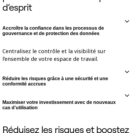
d’esprit
Enregistrement
Tables
Documents
Diapositives
Cas d’utilisation
Accroître la confiance dans les processus de
À la une
gouvernance et de protection des données
Explorer les playbooks d’IA
Explorer le Miroverse
Général
Centralisez le contrôle et la visibilité sur
Diagrammes
l’ensemble de votre espace de travail.
Ateliers
Brainstorming
Cartes mentales
Cartes conceptuelles
Réduire les risques grâce à une sécurité et une
Diagrammes de flux
conformité accrues
Spécialisé
Création de roadmaps
Cartographie des processus
Conception technique et documentation
Maximiser votre investissement avec de nouveaux
Prototypes et wireframes
cas d’utilisation
Cartographie du parcours client
Synthèse de recherche
Ateliers de design
Réduisez les risques et boostez
Planification et livraison
Planification des objectifs