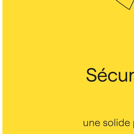
Transformation des méthodes de travail
Expérience numérique du personnel
Conception de l’expérience client et de service
Transformation du cloud et des logiciels
Ressources
Apprentissage
Témoignages clients
Académie
Webinaires
Formations Reforge
Communauté et service d’assistance
Centre d’assistance
Évènements
Communauté
Blog
Partenaires et services
Services professionnels Miro
Partenaires de solutions
Tarifs