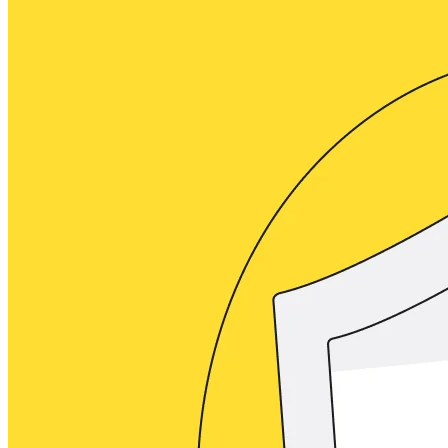
Enregistrement
Tables
Documents
Diapositives
Cas d’utilisation
À la une
Explorer les playbooks d’IA
Explorer le Miroverse
Général
Diagrammes
Ateliers
Brainstorming
Cartes mentales
Cartes conceptuelles
Diagrammes de flux
Spécialisé
Création de roadmaps
Cartographie des processus
Conception technique et documentation
Prototypes et wireframes
Cartographie du parcours client
Synthèse de recherche
Ateliers de design
Planification et livraison
Planification des objectifs