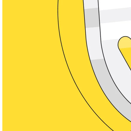
Conception organisationnelle
Solutions
Par segment d’activité
Grandes entreprises
Petites entreprises
Start-ups
Par secteur
Numérique
Services professionnels
Industrie manufacturière
Commerce de détail
Services financiers
Pharmaceutique et sciences de la vie
Par équipe
Gestion de produit
Conception et UX
Ingénierie
Leadership produit et opérations
Opérations
Marketing
IT
Par initiative stratégique
Système d’exploitation produit
Transformation par l’IA