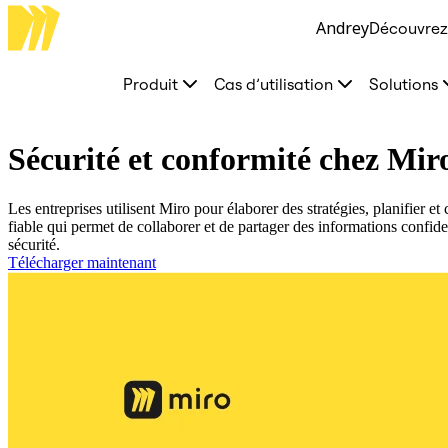
Andrey
Découvrez 
Produit
À la une
Canevas intelligent
Produit
Cas d’utilisation
Solutions
Flux
Prototypes et wireframes
Engage
Plateforme
Sécurité et conformité chez Mir
Présentation de l’IA
AI Workflows
Connecteurs
Les entreprises utilisent Miro pour élaborer des stratégies, planifier et
Serveur MCP
fiable qui permet de collaborer et de partager des informations confiden
Explorer les playbooks d’IA
sécurité.
Serveur MCP
Télécharger maintenant
Plans d’action
Intégrations
Sécurité
Enterprise Guard
Plateforme de développement
Télécharger les applications
Formats
Tableau blanc
Diagrammes
Kanban
Plannings