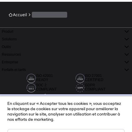
Accueil
Produit
Solutions
Outils
Ressources
Entreprise
Forfaits et tarifs
ISO 42001
ISO 27001
READY
CERTIFIED
SOC 2
GDPR
COMPLIANT
COMPLIANT
En cliquant sur « Accepter tous les cookies », vous acceptez
le stockage de cookies sur votre appareil pour améliorer la
navigation sur le site, analyser son utilisation et contribuer à
nos efforts de marketing.
Plus de 20 000 avis provenant de Capterra, G2 et Trustradius