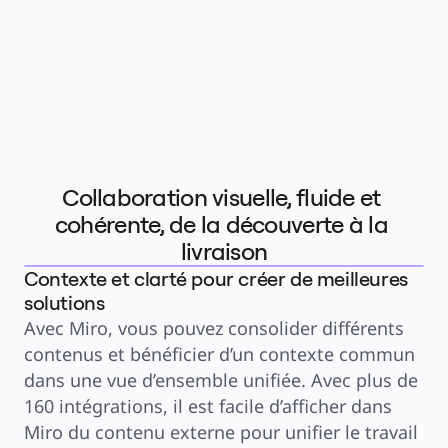
Services financiers
Pharmaceutique et sciences de la vie
Par équipe
Gestion de produit
Conception et UX
Ingénierie
Leadership produit et opérations
Opérations
Marketing
IT
Par initiative stratégique
Système d’exploitation produit
Transformation par l’IA
Collaboration visuelle, fluide et 
Transformation des méthodes de travail
Expérience numérique du personnel
cohérente, de la découverte à la 
Conception de l’expérience client et de service
Transformation du cloud et des logiciels
livraison
Ressources
Apprentissage
Contexte et clarté pour créer de meilleures
Témoignages clients
Académie
solutions
Webinaires
Formations Reforge
Avec Miro, vous pouvez consolider différents 
Communauté et service d’assistance
Centre d’assistance
contenus et bénéficier d’un contexte commun 
Évènements
Communauté
dans une vue d’ensemble unifiée. Avec plus de 
Blog
Partenaires et services
160 intégrations, il est facile d’afficher dans 
Services professionnels Miro
Miro du contenu externe pour unifier le travail 
Partenaires de solutions
Tarifs