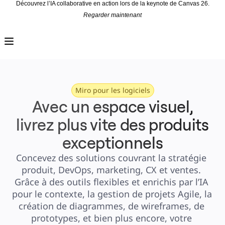
Découvrez l’IA collaborative en action lors de la keynote de Canvas 26.
Regarder maintenant
Produit
À la une
Canevas intelligent
Flux
Prototypes et wireframes
Engage
Plateforme
Présentation de l’IA
AI Workflows
Miro pour les logiciels
Connecteurs
Avec un espace visuel,
Serveur MCP
Explorer les playbooks d’IA
Serveur MCP
livrez plus vite des produits
Plans d’action
Intégrations
exceptionnels
Sécurité
Enterprise Guard
Plateforme de développement
Concevez des solutions couvrant la stratégie 
Télécharger les applications
Formats
produit, DevOps, marketing, CX et ventes. 
Tableau blanc
Grâce à des outils flexibles et enrichis par l’IA 
Diagrammes
Kanban
pour le contexte, la gestion de projets Agile, la 
Plannings
Enregistrement
création de diagrammes, de wireframes, de 
Tables
Documents
prototypes, et bien plus encore, votre 
Diapositives