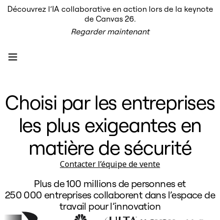
Découvrez l’IA collaborative en action lors de la keynote
Produit
de Canvas 26.
À la une
Regarder maintenant
Canevas intelligent
Flux
Prototypes et wireframes
Engage
Plateforme
Présentation de l’IA
AI Workflows
Choisi par les entreprises
Connecteurs
Serveur MCP
Explorer les playbooks d’IA
les plus exigeantes en
Serveur MCP
Plans d’action
Intégrations
matière de sécurité
Sécurité
Enterprise Guard
Contacter l’équipe de vente
Plateforme de développement
Télécharger les applications
Plus de 100 millions de personnes et
Formats
Tableau blanc
250 000 entreprises collaborent dans l’espace de
Diagrammes
travail pour l’innovation
Kanban
Plannings