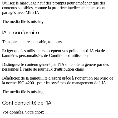
Transformation des méthodes de travail
Utilisez le masquage natif des prompts pour empêcher que des
Expérience numérique du personnel
contenus sensibles, comme la propriété intellectuelle, ne soient
Conception de l’expérience client et de service
partagés avec Miro IA
Transformation du cloud et des logiciels
Ressources
The media file is missing.
Apprentissage
Témoignages clients
IA et conformité
Académie
Webinaires
Transparent et responsable, toujours
Formations Reforge
Communauté et service d’assistance
Exiger que les utilisateurs acceptent vos politiques d’IA via des
Centre d’assistance
bannières personnalisées de Conditions d’utilisation
Évènements
Communauté
Distinguez le contenu généré par l’IA du contenu généré par des
Blog
personnes à l’aide de journaux d’attribution clairs
Partenaires et services
Services professionnels Miro
Bénéficiez de la tranquillité d’esprit grâce à l’obtention par Miro de
Partenaires de solutions
la norme ISO 42001 pour les systèmes de management de l’IA
Tarifs
The media file is missing.
Confidentialité de l’IA
Vos données, votre choix