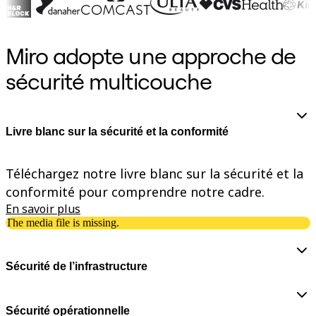
Enregistrement
Tables
Documents
Miro adopte une approche de
Diapositives
Cas d’utilisation
sécurité multicouche
À la une
Explorer les playbooks d’IA
Explorer le Miroverse
Général
Diagrammes
Livre blanc sur la sécurité et la conformité
Ateliers
Brainstorming
Cartes mentales
Téléchargez notre livre blanc sur la sécurité et la
Cartes conceptuelles
Diagrammes de flux
conformité pour comprendre notre cadre.
Spécialisé
En savoir plus
Création de roadmaps
The media file is missing.
Cartographie des processus
Conception technique et documentation
Prototypes et wireframes
Cartographie du parcours client
Sécurité de l’infrastructure
Synthèse de recherche
Ateliers de design
Planification et livraison
Sécurité opérationnelle
Planification des objectifs