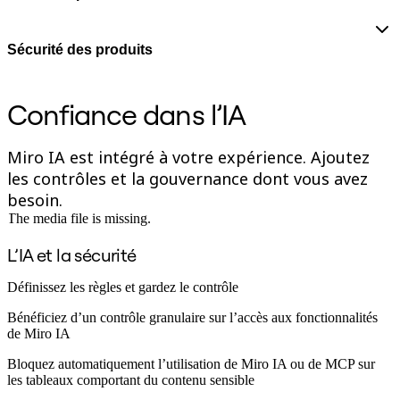
Conception organisationnelle
Solutions
Par segment d’activité
Sécurité des produits
Grandes entreprises
Petites entreprises
Start-ups
Confiance dans l’IA
Par secteur
Numérique
Services professionnels
Miro IA est intégré à votre expérience. Ajoutez
Industrie manufacturière
les contrôles et la gouvernance dont vous avez
Commerce de détail
Services financiers
besoin.
Pharmaceutique et sciences de la vie
The media file is missing.
Par équipe
Gestion de produit
L’IA et la sécurité
Conception et UX
Ingénierie
Définissez les règles et gardez le contrôle
Leadership produit et opérations
Opérations
Bénéficiez d’un contrôle granulaire sur l’accès aux fonctionnalités
Marketing
de Miro IA
IT
Par initiative stratégique
Bloquez automatiquement l’utilisation de Miro IA ou de MCP sur
Système d’exploitation produit
les tableaux comportant du contenu sensible
Transformation par l’IA