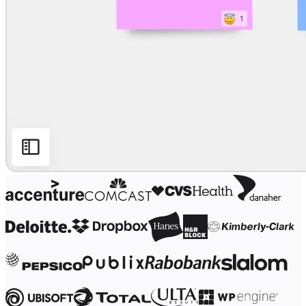
Transformation des méthodes de travail
Expérience numérique du personnel
Conception de l’expérience client et de service
Transformation du cloud et des logiciels
Ressources
Apprentissage
Témoignages clients
Académie
Webinaires
Formations Reforge
Communauté et service d’assistance
Centre d’assistance
Évènements
Communauté
Blog
Partenaires et services
Services professionnels Miro
Partenaires de solutions
Tarifs