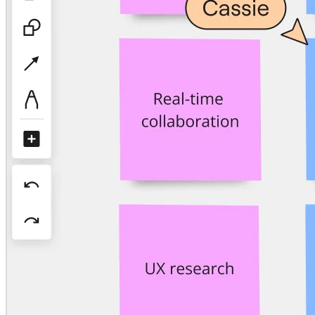
Conception organisationnelle
Solutions
Par segment d’activité
Grandes entreprises
Petites entreprises
Start-ups
Par secteur
Numérique
Services professionnels
Industrie manufacturière
Commerce de détail
Services financiers
Pharmaceutique et sciences de la vie
Par équipe
Gestion de produit
Conception et UX
Ingénierie
Leadership produit et opérations
Opérations
Marketing
IT
Par initiative stratégique
Système d’exploitation produit
Transformation par l’IA