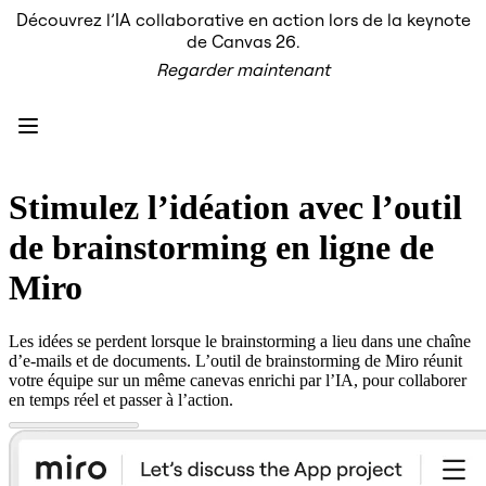
Découvrez l’IA collaborative en action lors de la keynote
Produit
de Canvas 26.
À la une
Regarder maintenant
Canevas intelligent
Flux
Prototypes et wireframes
Engage
Plateforme
Présentation de l’IA
AI Workflows
Stimulez l’idéation avec l’outil
Connecteurs
Serveur MCP
de brainstorming en ligne de
Explorer les playbooks d’IA
Serveur MCP
Miro
Plans d’action
Intégrations
Sécurité
Les idées se perdent lorsque le brainstorming a lieu dans une chaîne
Enterprise Guard
d’e-mails et de documents. L’outil de brainstorming de Miro réunit
Plateforme de développement
votre équipe sur un même canevas enrichi par l’IA, pour collaborer
Télécharger les applications
en temps réel et passer à l’action.
Formats
Tableau blanc
Diagrammes
Kanban
Plannings