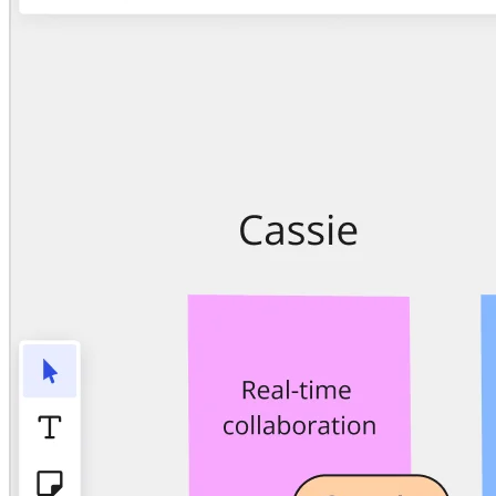
Enregistrement
Tables
Documents
Diapositives
Cas d’utilisation
À la une
Explorer les playbooks d’IA
Explorer le Miroverse
Général
Diagrammes
Ateliers
Brainstorming
Cartes mentales
Cartes conceptuelles
Diagrammes de flux
Spécialisé
Création de roadmaps
Cartographie des processus
Conception technique et documentation
Prototypes et wireframes
Cartographie du parcours client
Synthèse de recherche
Ateliers de design
Planification et livraison
Planification des objectifs