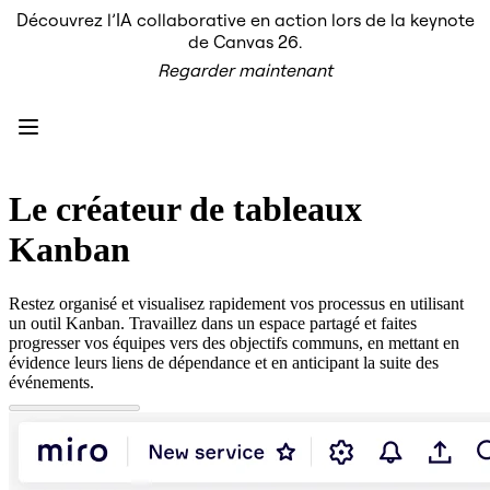
Découvrez l’IA collaborative en action lors de la keynote
Produit
de Canvas 26.
À la une
Regarder maintenant
Canevas intelligent
Flux
Prototypes et wireframes
Engage
Plateforme
Présentation de l’IA
AI Workflows
Le créateur de tableaux
Connecteurs
Serveur MCP
Kanban
Explorer les playbooks d’IA
Serveur MCP
Plans d’action
Restez organisé et visualisez rapidement vos processus en utilisant
Intégrations
un outil Kanban. Travaillez dans un espace partagé et faites
Sécurité
progresser vos équipes vers des objectifs communs, en mettant en
Enterprise Guard
évidence leurs liens de dépendance et en anticipant la suite des
Plateforme de développement
événements.
Télécharger les applications
Formats
Tableau blanc
Diagrammes
Kanban
Plannings