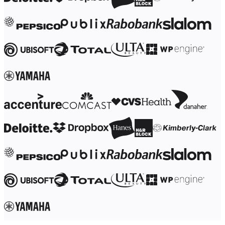
Transformation des méthodes de travail
Expérience numérique du personnel
Conception de l’expérience client et de service
Transformation du cloud et des logiciels
Ressources
Apprentissage
Témoignages clients
Académie
Webinaires
Formations Reforge
Communauté et service d’assistance
Centre d’assistance
Évènements
Communauté
Blog
Partenaires et services
Services professionnels Miro
Partenaires de solutions
Tarifs