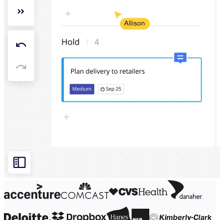
Conception organisationnelle
Solutions
Par segment d’activité
Grandes entreprises
Petites entreprises
Start-ups
Par secteur
Numérique
Services professionnels
Industrie manufacturière
Commerce de détail
Services financiers
Pharmaceutique et sciences de la vie
Par équipe
Gestion de produit
Conception et UX
Ingénierie
Leadership produit et opérations
Opérations
Marketing
IT
Par initiative stratégique
Système d’exploitation produit
Transformation par l’IA