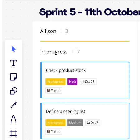
Enregistrement
Tables
Documents
Diapositives
Cas d’utilisation
À la une
Explorer les playbooks d’IA
Explorer le Miroverse
Général
Diagrammes
Ateliers
Brainstorming
Cartes mentales
Cartes conceptuelles
Diagrammes de flux
Spécialisé
Création de roadmaps
Cartographie des processus
Conception technique et documentation
Prototypes et wireframes
Cartographie du parcours client
Synthèse de recherche
Ateliers de design
Planification et livraison
Planification des objectifs