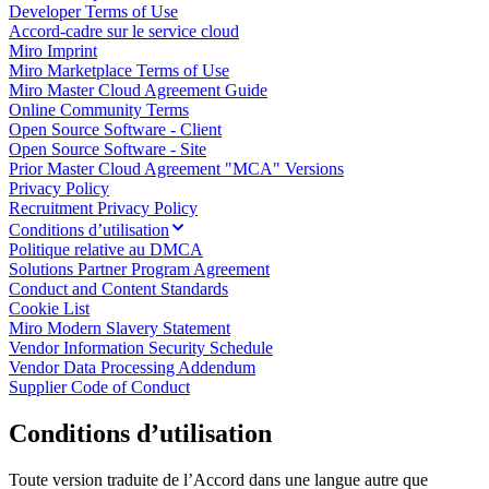
Developer Terms of Use
Enregistrement
Accord-cadre sur le service cloud
Tables
Miro Imprint
Documents
Miro Marketplace Terms of Use
Diapositives
Miro Master Cloud Agreement Guide
Cas d’utilisation
Online Community Terms
À la une
Open Source Software - Client
Explorer les playbooks d’IA
Open Source Software - Site
Explorer le Miroverse
Prior Master Cloud Agreement "MCA" Versions
Général
Privacy Policy
Diagrammes
Recruitment Privacy Policy
Ateliers
Conditions d’utilisation
Brainstorming
Politique relative au DMCA
Cartes mentales
Solutions Partner Program Agreement
Cartes conceptuelles
Conduct and Content Standards
Diagrammes de flux
Cookie List
Spécialisé
Miro Modern Slavery Statement
Création de roadmaps
Vendor Information Security Schedule
Cartographie des processus
Vendor Data Processing Addendum
Conception technique et documentation
Supplier Code of Conduct
Prototypes et wireframes
Cartographie du parcours client
Conditions d’utilisation
Synthèse de recherche
Ateliers de design
Planification et livraison
Toute version traduite de l’Accord dans une langue autre que
Planification des objectifs