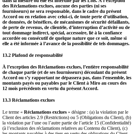
dans la mesure où elle est interdite par les Lois. À l’exception
des Réclamations exclues, aucune des parties (ni ses
fournisseurs) ne sera responsable, dans le cadre du présent
Accord ou en relation avec celui-ci, de toute perte d’utilisation,
de données, de bénéfices, de mécanismes de sécurité défaillants,
de perte de revenus, de clientèle, d’interruption d’activité ou de
tout dommage indirect, spécial, accessoire, lié à la confiance
accordée ou consécutif de quelque nature que ce soit, même si
elle a été informée à l’avance de la possibilité de tels dommages.
13.2 Plafond de responsabilité
À l’exception des Réclamations exclues, l’entière responsabilité
de chaque partie (et de ses fournisseurs) découlant du présent
Accord ou s’y rapportant ne dépassera pas, dans l’ensemble, les
montants payés ou payables par le Client à Miro au cours des
12 mois précédents en vertu du présent Accord.
13.3 Réclamations exclues
Le terme «
Réclamations exclues
» désigne : (a) la violation par le
Client des articles 2.9 (Restrictions) ou 5 (Obligations du Client), (b)
la violation par l’une ou l’autre partie de l’article 15 (Confidentialité)
(à l’exclusion des réclamations relatives au Contenu du Client), (c)
les montants payables à des tiers en vertu des obligations du Client