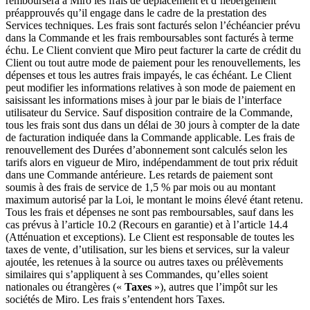
remboursera à Miro les frais de déplacement et d’hébergement
préapprouvés qu’il engage dans le cadre de la prestation des
Services techniques. Les frais sont facturés selon l’échéancier prévu
dans la Commande et les frais remboursables sont facturés à terme
échu. Le Client convient que Miro peut facturer la carte de crédit du
Client ou tout autre mode de paiement pour les renouvellements, les
dépenses et tous les autres frais impayés, le cas échéant. Le Client
peut modifier les informations relatives à son mode de paiement en
saisissant les informations mises à jour par le biais de l’interface
utilisateur du Service. Sauf disposition contraire de la Commande,
tous les frais sont dus dans un délai de 30 jours à compter de la date
de facturation indiquée dans la Commande applicable. Les frais de
renouvellement des Durées d’abonnement sont calculés selon les
tarifs alors en vigueur de Miro, indépendamment de tout prix réduit
dans une Commande antérieure. Les retards de paiement sont
soumis à des frais de service de 1,5 % par mois ou au montant
maximum autorisé par la Loi, le montant le moins élevé étant retenu.
Tous les frais et dépenses ne sont pas remboursables, sauf dans les
cas prévus à l’article 10.2 (Recours en garantie) et à l’article 14.4
(Atténuation et exceptions). Le Client est responsable de toutes les
taxes de vente, d’utilisation, sur les biens et services, sur la valeur
ajoutée, les retenues à la source ou autres taxes ou prélèvements
similaires qui s’appliquent à ses Commandes, qu’elles soient
nationales ou étrangères («
Taxes
»), autres que l’impôt sur les
sociétés de Miro. Les frais s’entendent hors Taxes.