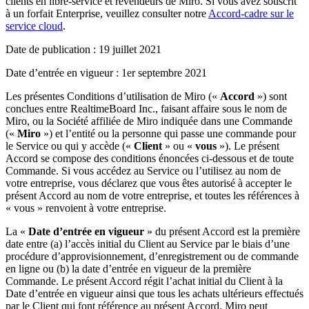
clients en libre-service et revendeurs de Miro. Si vous avez souscrit
Transformation des méthodes de travail
à un forfait Enterprise, veuillez consulter notre
Accord-cadre sur le
Expérience numérique du personnel
service cloud
.
Conception de l’expérience client et de service
Transformation du cloud et des logiciels
Date de publication : 19 juillet 2021
Ressources
Apprentissage
Date d’entrée en vigueur : 1er septembre 2021
Témoignages clients
Académie
Les présentes Conditions d’utilisation de Miro («
Accord
») sont
Webinaires
conclues entre RealtimeBoard Inc., faisant affaire sous le nom de
Formations Reforge
Miro, ou la Société affiliée de Miro indiquée dans une Commande
Communauté et service d’assistance
(«
Miro
») et l’entité ou la personne qui passe une commande pour
Centre d’assistance
le Service ou qui y accède («
Client
» ou «
vous
»). Le présent
Évènements
Accord se compose des conditions énoncées ci-dessous et de toute
Communauté
Commande. Si vous accédez au Service ou l’utilisez au nom de
Blog
votre entreprise, vous déclarez que vous êtes autorisé à accepter le
Partenaires et services
présent Accord au nom de votre entreprise, et toutes les références à
Services professionnels Miro
« vous » renvoient à votre entreprise.
Partenaires de solutions
Tarifs
La «
Date d’entrée en vigueur
» du présent Accord est la première
date entre (a) l’accès initial du Client au Service par le biais d’une
procédure d’approvisionnement, d’enregistrement ou de commande
en ligne ou (b) la date d’entrée en vigueur de la première
Commande. Le présent Accord régit l’achat initial du Client à la
Date d’entrée en vigueur ainsi que tous les achats ultérieurs effectués
par le Client qui font référence au présent Accord. Miro peut