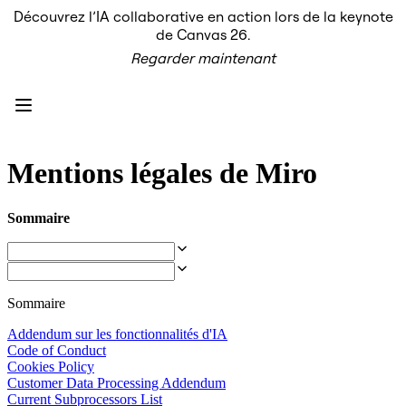
Découvrez l’IA collaborative en action lors de la keynote
Produit
de Canvas 26.
À la une
Regarder maintenant
Canevas intelligent
Flux
Prototypes et wireframes
Engage
Plateforme
Présentation de l’IA
AI Workflows
Mentions légales de Miro
Connecteurs
Serveur MCP
Explorer les playbooks d’IA
Sommaire
Serveur MCP
Plans d’action
Intégrations
Sécurité
Enterprise Guard
Sommaire
Plateforme de développement
Télécharger les applications
Addendum sur les fonctionnalités d'IA
Formats
Code of Conduct
Tableau blanc
Cookies Policy
Diagrammes
Customer Data Processing Addendum
Kanban
Current Subprocessors List
Plannings