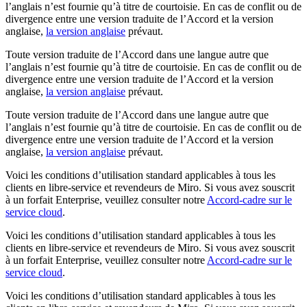
l’anglais n’est fournie qu’à titre de courtoisie. En cas de conflit ou de
Conception organisationnelle
divergence entre une version traduite de l’Accord et la version
Solutions
anglaise,
la version anglaise
prévaut.
Par segment d’activité
Grandes entreprises
Toute version traduite de l’Accord dans une langue autre que
Petites entreprises
l’anglais n’est fournie qu’à titre de courtoisie. En cas de conflit ou de
Start-ups
divergence entre une version traduite de l’Accord et la version
Par secteur
anglaise,
la version anglaise
prévaut.
Numérique
Services professionnels
Toute version traduite de l’Accord dans une langue autre que
Industrie manufacturière
l’anglais n’est fournie qu’à titre de courtoisie. En cas de conflit ou de
Commerce de détail
divergence entre une version traduite de l’Accord et la version
Services financiers
anglaise,
la version anglaise
prévaut.
Pharmaceutique et sciences de la vie
Par équipe
Voici les conditions d’utilisation standard applicables à tous les
Gestion de produit
clients en libre-service et revendeurs de Miro. Si vous avez souscrit
Conception et UX
à un forfait Enterprise, veuillez consulter notre
Accord-cadre sur le
Ingénierie
service cloud
.
Leadership produit et opérations
Opérations
Voici les conditions d’utilisation standard applicables à tous les
Marketing
clients en libre-service et revendeurs de Miro. Si vous avez souscrit
IT
à un forfait Enterprise, veuillez consulter notre
Accord-cadre sur le
Par initiative stratégique
service cloud
.
Système d’exploitation produit
Voici les conditions d’utilisation standard applicables à tous les
Transformation par l’IA