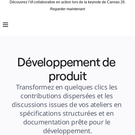
Découvrez l’IA collaborative en action lors de la keynote de Canvas 26.
Regarder maintenant
Produit
À la une
Canevas intelligent
Flux
Prototypes et wireframes
Engage
Plateforme
Présentation de l’IA
AI Workflows
Développement de 
Connecteurs
Serveur MCP
Explorer les playbooks d’IA
Serveur MCP
produit
Plans d’action
Intégrations
Sécurité
Transformez en quelques clics les 
Enterprise Guard
Plateforme de développement
contributions dispersées et les 
Télécharger les applications
Formats
discussions issues de vos ateliers en 
Tableau blanc
Diagrammes
spécifications structurées et en 
Kanban
Plannings
documentation prête pour le 
Enregistrement
Tables
développement.
Documents
Diapositives