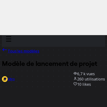
Discover
Par équipe
Par taille
Tous les modèles
Modèle de lancement de projet
6,7 k
vues
260
utilisations
Miro
10
likes
Utiliser ce modèle