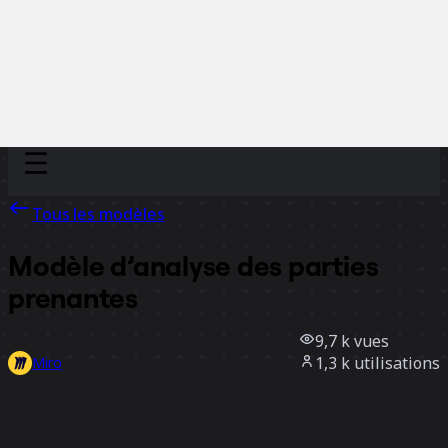
Discover
Par équipe
Par taille
Tous les modèles
Modèle d’analyse des parties
prenantes
9,7 k
vues
1,3 k
utilisations
Miro
15
likes
Utiliser ce modèle