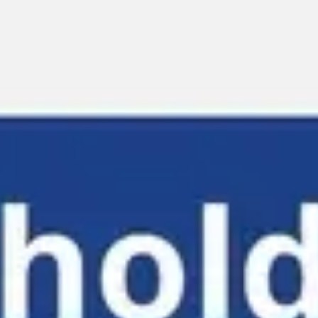
Miroverse
Modèles
Pour vous
Accélération par l’IA
Par cas d’utilisation