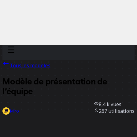
Discover
Par équipe
Par taille
Tous les modèles
Modèle de présentation de
l’équipe
8,4 k
vues
267
utilisations
Miro
7
likes
Utiliser ce modèle