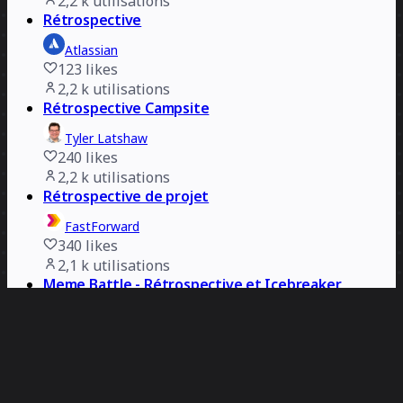
2,2 k
utilisations
Rétrospective
Atlassian
123
likes
2,2 k
utilisations
Rétrospective Campsite
Tyler Latshaw
240
likes
2,2 k
utilisations
Rétrospective de projet
FastForward
340
likes
2,1 k
utilisations
Meme Battle - Rétrospective et Icebreaker
Kusuma Sukma
259
likes
2,1 k
utilisations
Rétrospective camping
Jaqueline Anneroth