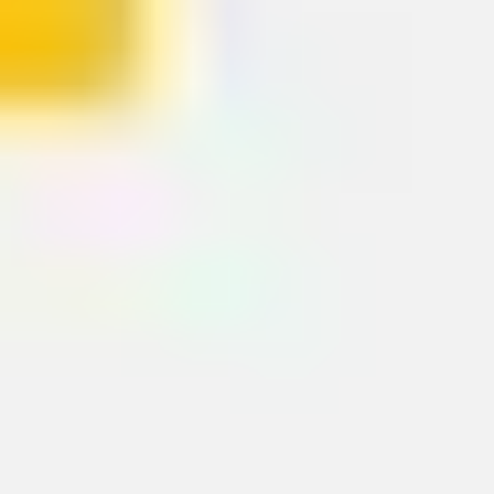
Modèle de rétrospective 4 L
Miro
27
likes
2,7 k
utilisations
Modèle de rétrospective rapide
Miro
21
likes
2,4 k
utilisations
Rétrospective Sailboat
Johanna Torstensson
2,1 k
likes
48 k
utilisations
Rétrospective Mad Sad Glad
Miro
8
likes
893
utilisations
Rétrospective à la plage