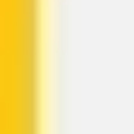
Wireframing et prototypage