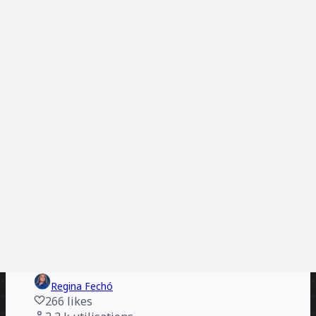
Miro
21
likes
2,4 k
utilisations
Rétrospective Minions
Jaqueline Anneroth
163
likes
2,4 k
utilisations
Mème rétro de chien
Chris Stone - The Virtual Agile Coach
305
likes
2,4 k
utilisations
Rétrospective de Noël
Jaqueline Anneroth
99
likes
2,2 k
utilisations
Rétrospective - Super Mario
Regina Fechó
266
likes