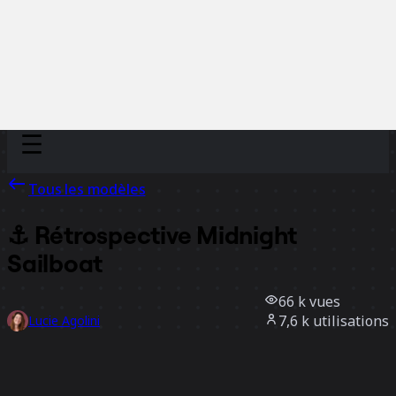
Discover
Par équipe
Par taille
Tous les modèles
⚓️ Rétrospective Midnight
Sailboat
66 k
vues
7,6 k
utilisations
Lucie Agolini
1,8 k
likes
Utiliser ce modèle