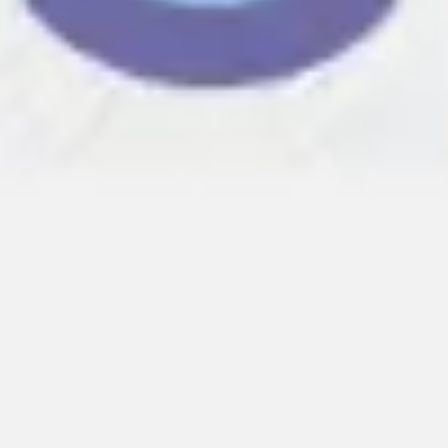
Wireframing et prototypage