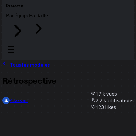
Discover
Par équipe
Par taille
Tous les modèles
Rétrospective
17 k
vues
2,2 k
utilisations
Atlassian
123
likes
Utiliser ce modèle