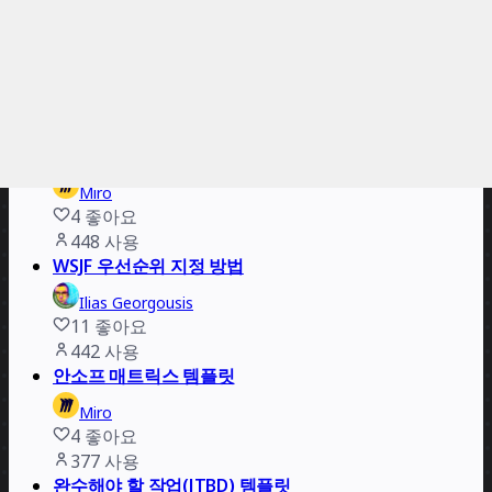
498
사용
Kano 모델 템플릿
Miro
1
좋아요
470
사용
액션 우선순위 매트릭스 템플릿
Miro
4
좋아요
448
사용
WSJF 우선순위 지정 방법
Ilias Georgousis
11
좋아요
442
사용
안소프 매트릭스 템플릿
Miro
4
좋아요
377
사용
완수해야 할 작업(JTBD) 템플릿