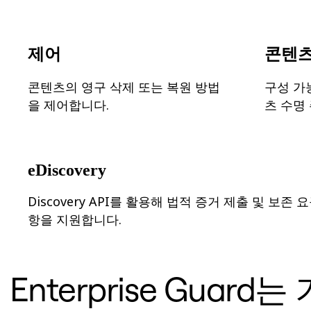
디자인 및 UX
엔지니어링
프로덕트 리더십 및 운영
제어
콘텐츠
운영
마케팅
IT
콘텐츠의 영구 삭제 또는 복원 방법
구성 가
전략적 이니셔티브별
을 제어합니다.
츠 수명
제품 운영 시스템
AI 트랜스포메이션
업무 방식 전환
디지털 직원 경험
고객 경험 및 서비스 디자인
eDiscovery
클라우드 및 소프트웨어 혁신
리소스
Discovery API를 활용해 법적 증거 제출 및 보존 
학습
항을 지원합니다.
고객 스토리
아카데미
웨비나
Reforge 학습
Enterprise Gua
커뮤니티 및 지원
도움말 센터