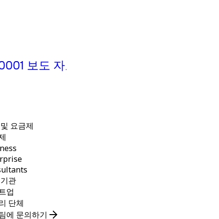
가이드
20001 보도 자료
안전한 가상 협업 툴 평
및 선택 가이드
 및 요금제
제
ness
rprise
ultants
 기관
트업
리 단체
팀에 문의하기