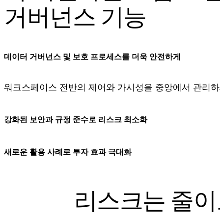
거버넌스 기능
다이어그램
칸반
타임라인
TalkTrack
테이블
데이터 거버넌스 및 보호 프로세스를 더욱 안전하게
문서
슬라이드
사용 사례
워크스페이스 전반의 제어와 가시성을 중앙에서 관리하
추천
AI 플레이북 살펴보기
Miroverse 살펴보기
강화된 보안과 규정 준수로 리스크 최소화
일반
다이어그램 작성
워크숍
브레인스토밍
새로운 활용 사례로 투자 효과 극대화
마인드맵
컨셉맵
플로차트
리스크는 줄이
전문
로드맵 작성
프로세스 매핑