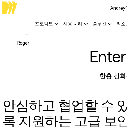
Andrey
프로덕트
추천
인텔리전트 캔버스
프로덕트
사용 사례
솔루션
리소
워크플로
Rad
프로토타입 및 와이어프레임
Engage
Roger
플랫폼
Enter
AI 개요
AI Workflows
커넥터
MCP 서버
AI 플레이북 살펴보기
한층 강화
MCP 서버
프로젝트 플랜
통합
보안
안심하고 협업할 수 
Enterprise Guard
개발자 플랫폼
앱 다운로드
록 지원하는 고급 보안
포맷
화이트보드