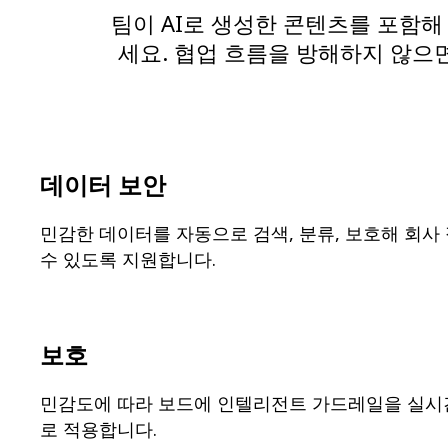
기술 설계 및 문서화
팀이 AI로 생성한 콘텐츠를 포함해
프로토타입 및 와이어프레임
세요. 협업 흐름을 방해하지 않으
고객 여정 매핑
리서치 종합 분석
Design Workshops
Planning & Delivery
목표 계획
조직 설계
솔루션
데이터 보안
비즈니스 유형별
Enterprise
소규모 비즈니스
민감한 데이터를 자동으로 검색, 분류, 보호해 회사
스타트업
수 있도록 지원합니다.
산업별
디지털
전문가 서비스
제조
보호
리테일
금융 서비스
제약 및 생명과학
민감도에 따라 보드에 인텔리전트 가드레일을 실시
팀별
로 적용합니다.
제품 관리