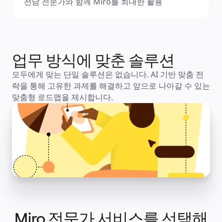
전담 전문가와 함께 Miro를 최대한 활용
솔루션
비즈니스 유형별
Enterprise
소규모 비즈니스
스타트업
산업별
디지털
업무 방식에 맞춘 솔루션
전문가 서비스
제조
모두에게 맞는 단일 솔루션은 없습니다. AI 기반 맞춤 전
리테일
략을 통해 고유한 과제를 해결하고 앞으로 나아갈 수 있는 
금융 서비스
제약 및 생명과학
맞춤형 로드맵을 제시합니다.
팀별
제품 관리
디자인 및 UX
엔지니어링
프로덕트 리더십 및 운영
운영
마케팅
IT
전략적 이니셔티브별
제품 운영 시스템
AI 트랜스포메이션
업무 방식 전환
디지털 직원 경험
고객 경험 및 서비스 디자인
Miro 전문가 서비스를 선택해
클라우드 및 소프트웨어 혁신