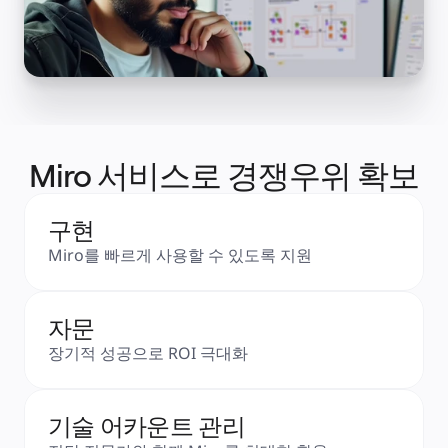
타임라인
TalkTrack
테이블
문서
슬라이드
사용 사례
추천
AI 플레이북 살펴보기
Miroverse 살펴보기
일반
Miro 서비스로 경쟁우위 확보
다이어그램 작성
워크숍
브레인스토밍
마인드맵
구현
컨셉맵
Miro를 빠르게 사용할 수 있도록 지원
플로차트
전문
로드맵 작성
프로세스 매핑
자문
기술 설계 및 문서화
프로토타입 및 와이어프레임
장기적 성공으로 ROI 극대화
고객 여정 매핑
리서치 종합 분석
Design Workshops
Planning & Delivery
기술 어카운트 관리
목표 계획
조직 설계