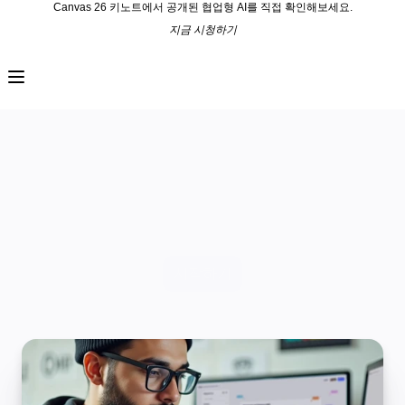
Canvas 26 키노트에서 공개된 협업형 AI를 직접 확인해보세요.
지금 시청하기
프로덕트
추천
인텔리전트 캔버스
워크플로
프로토타입 및 와이어프레임
Engage
플랫폼
AI 개요
Miro 전문가 서비스
AI Workflows
커넥터
Miro 전문가가 목표를 더 빠르게 실현할 수 
MCP 서버
AI 플레이북 살펴보기
있게 도와드립니다.
MCP 서버
프로젝트 플랜
시작하기
통합
보안
Enterprise Guard
개발자 플랫폼
앱 다운로드
포맷
화이트보드
다이어그램
칸반