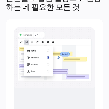
리소스
하는 데 필요한 모든 것
학습
고객 스토리
아카데미
웨비나
Reforge 학습
커뮤니티 및 지원
도움말 센터
이벤트
커뮤니티
블로그
파트너 및 서비스
Miro 전문가 서비스
솔루션 파트너
요금제