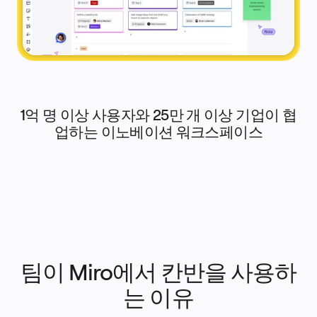
타임라인
TalkTrack
테이블
문서
슬라이드
사용 사례
추천
AI 플레이북 살펴보기
Miroverse 살펴보기
일반
1억 명 이상 사용자와 25만 개 이상 기업이 협
다이어그램 작성
업하는 이노베이션 워크스페이스
워크숍
브레인스토밍
마인드맵
컨셉맵
플로차트
전문
로드맵 작성
프로세스 매핑
기술 설계 및 문서화
프로토타입 및 와이어프레임
고객 여정 매핑
팀이 Miro에서 칸반을 사용하
리서치 종합 분석
Design Workshops
Planning & Delivery
는 이유
목표 계획
조직 설계