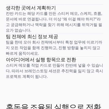
솔루션
비즈니스 유형별
생각한 곳에서 계획하기
Enterprise
칸반 카드는 해당 카드를 만든 스티커 메모, 스케치, 흐름, 
소규모 비즈니스
스타트업
문서에 바로 연결됩니다. 더 이상 '왜 이걸 해야 하지?"라
산업별
고 궁금해하거나 맥락을 찾기 위해 메시지를 뒤적거릴 필
디지털
요가 없습니다.
전문가 서비스
제조
팀 전체에 최신 정보 제공
리테일
팀을 한데 모아 회사 전략에서부터 특정 업무에 이르기까
금융 서비스
제약 및 생명과학
지 모든 작업을 함께 진행하고, 진행 방향을 놓치지 않고 
팀별
빠르게 움직이세요.
제품 관리
아이디어에서 실행 항목으로 전환
디자인 및 UX
엔지니어링
스티커 메모를 작업 카드로 만들어 칸반에 넣을 수 있습니
프로덕트 리더십 및 운영
다. 따라서 브레인스토밍 세션은 추진력을 잃지 않고 즉시 
운영
마케팅
프로젝트 계획이 됩니다.
IT
전략적 이니셔티브별
제품 운영 시스템
AI 트랜스포메이션
업무 방식 전환
디지털 직원 경험
고객 경험 및 서비스 디자인
혼돈을 조율된 실행으로 전환
클라우드 및 소프트웨어 혁신