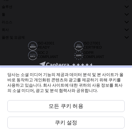
솔루션
툴
리소스
회사
플랜 및 요금제
ISO 42001
ISO 27001
READY
CERTIFIED
SOC 2
GDPR
COMPLIANT
COMPLIANT
당사는 소셜 미디어 기능의 제공과 데이터 분석 및 본 사이트가 올
바로 동작하고 개인화된 콘텐츠와 광고를 제공하기 위해 쿠키를
사용하고 있습니다. 회사 사이트에 대한 귀하의 사용 정보를 회사
의 소셜 미디어, 광고 및 분석 협력사와 공유합니다.
Capterra, G2, TrustRadius에서 받은 20,000개 이상의 리뷰
모든 쿠키 허용
한국어
쿠키 설정
Miro ©
2026
서비스 약관