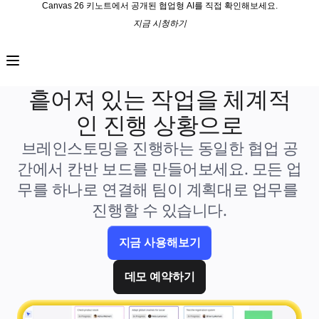
Canvas 26 키노트에서 공개된 협업형 AI를 직접 확인해보세요.
지금 시청하기
프로덕트
추천
인텔리전트 캔버스
워크플로
흩어져 있는 작업을 체계적
프로토타입 및 와이어프레임
Engage
인 진행 상황으로
플랫폼
AI 개요
브레인스토밍을 진행하는 동일한 협업 공
AI Workflows
커넥터
간에서 칸반 보드를 만들어보세요. 모든 업
MCP 서버
AI 플레이북 살펴보기
무를 하나로 연결해 팀이 계획대로 업무를 
MCP 서버
프로젝트 플랜
진행할 수 있습니다.
통합
보안
Enterprise Guard
지금 사용해보기
개발자 플랫폼
앱 다운로드
포맷
데모 예약하기
화이트보드
다이어그램
칸반