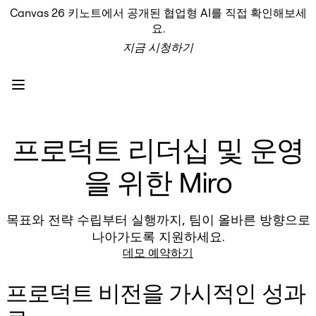
Canvas 26 키노트에서 공개된 협업형 AI를 직접 확인해보세
프로덕트
요.
추천
지금 시청하기
인텔리전트 캔버스
워크플로
프로토타입 및 와이어프레임
Engage
플랫폼
AI 개요
프로덕트 리더십 및 운영
AI Workflows
커넥터
MCP 서버
을 위한 Miro
AI 플레이북 살펴보기
MCP 서버
프로젝트 플랜
목표와 전략 수립부터 실행까지, 팀이 올바른 방향으로
통합
나아가도록 지원하세요.
보안
데모 예약하기
Enterprise Guard
개발자 플랫폼
앱 다운로드
프로덕트 비전을 가시적인 성과
포맷
화이트보드