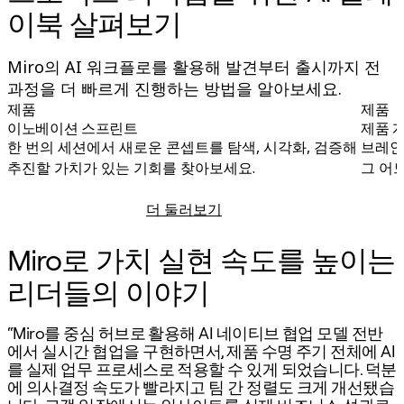
이벤트
이북 살펴보기
커뮤니티
블로그
파트너 및 서비스
Miro의 AI 워크플로를 활용해 발견부터 출시까지 전
Miro 전문가 서비스
과정을 더 빠르게 진행하는 방법을 알아보세요.
솔루션 파트너
제품
제품
요금제
이노베이션 스프린트
제품 
한 번의 세션에서 새로운 콘셉트를 탐색, 시각화, 검증해
브레인
추진할 가치가 있는 기회를 찾아보세요.
그 어
더 둘러보기
이노베이션 스프린트
Miro로 가치 실현 속도를 높이는
리더들의 이야기
“Miro를 중심 허브로 활용해 AI 네이티브 협업 모델 전반
에서 실시간 협업을 구현하면서, 제품 수명 주기 전체에 AI
를 실제 업무 프로세스로 적용할 수 있게 되었습니다. 덕분
에 의사결정 속도가 빨라지고 팀 간 정렬도 크게 개선됐습