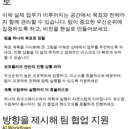
로
다이어그램
칸반
이제 실제 업무가 이루어지는 공간에서 목표와 전략까
타임라인
지 함께 관리할 수 있습니다. 팀이 중요한 우선순위에
TalkTrack
집중하도록 하고, 비전을 현실로 만들어보세요.
테이블
문서
팀을 하나의 목표로 정렬
슬라이드
사용 사례
목표 계획을 가시화해 큰 그림을 이해한 상태에서 업무를 추진하도록 하
추천
세요. 진행 상황을 더 쉽게 추적하고 잠재적인 리스크도 더 빠르게 파악
할 수 있습니다.
AI 플레이북 살펴보기
Miroverse 살펴보기
포트폴리오 전반의 진행 상황 파악
일반
우선순위가 높은 프로젝트에 집중하고, 리소스를 효율적으로 배분하며,
다이어그램 작성
팀이 프로덕트 전략에 맞춰 실행할 수 있도록 지원하세요.
워크숍
브레인스토밍
계획 수립부터 실행까지 더 효율적으로
마인드맵
하나의 워크스페이스에서 계획과 실행이 자연스럽게 이어집니다. 로드맵
컨셉맵
수립부터 출시까지, 팀 간 협업과 핸드오프를 원활하게 진행하세요.
플로차트
전문
방향을 제시해 팀 협업 지원
로드맵 작성
프로세스 매핑
AI Workflows