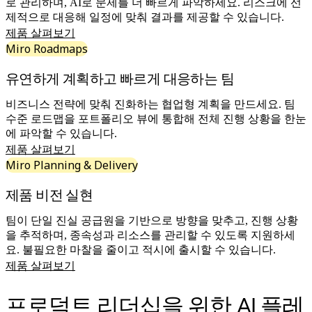
로 관리하며, AI로 문제를 더 빠르게 파악하세요. 리스크에 선
디자인 및 UX
제적으로 대응해 일정에 맞춰 결과를 제공할 수 있습니다.
엔지니어링
제품 살펴보기
프로덕트 리더십 및 운영
Miro Roadmaps
운영
마케팅
유연하게 계획하고 빠르게 대응하는 팀
IT
전략적 이니셔티브별
비즈니스 전략에 맞춰 진화하는 협업형 계획을 만드세요. 팀
제품 운영 시스템
수준 로드맵을 포트폴리오 뷰에 통합해 전체 진행 상황을 한눈
AI 트랜스포메이션
에 파악할 수 있습니다.
업무 방식 전환
제품 살펴보기
디지털 직원 경험
Miro Planning & Delivery
고객 경험 및 서비스 디자인
클라우드 및 소프트웨어 혁신
제품 비전 실현
리소스
학습
팀이 단일 진실 공급원을 기반으로 방향을 맞추고, 진행 상황
고객 스토리
을 추적하며, 종속성과 리소스를 관리할 수 있도록 지원하세
아카데미
요. 불필요한 마찰을 줄이고 적시에 출시할 수 있습니다.
웨비나
제품 살펴보기
Reforge 학습
커뮤니티 및 지원
프로덕트 리더십을 위한 AI 플레
도움말 센터