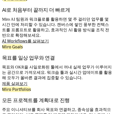
기술 설계 및 문서화
프로토타입 및 와이어프레임
AI로 처음부터 끝까지 더 빠르게
고객 여정 매핑
리서치 종합 분석
Miro AI 팀원과 워크플로를 활용하면 몇 주 걸리던 업무를 몇
Design Workshops
시간 만에 처리할 수 있습니다. 캔버스에 쌓인 풍부한 컨텍스
Planning & Delivery
트를 프롬프트로 활용하고, 효과적인 AI 활용 방식을 조직 전
목표 계획
반으로 확장해보세요.
조직 설계
AI Workflows를 살펴보기
솔루션
Miro Goals
비즈니스 유형별
Enterprise
목표를 일상 업무와 연결
소규모 비즈니스
스타트업
목표와 OKR을 사일로화된 툴에서 꺼내 실제 업무가 이루어지
산업별
는 공간으로 가져오세요. 워크숍 툴과 실시간 업데이트를 활용
디지털
해 모두가 올바른 결과에 집중할 수 있습니다.
전문가 서비스
제품 살펴보기
제조
Miro Portfolios
리테일
금융 서비스
모든 프로젝트를 계획대로 진행
제약 및 생명과학
팀별
주요 이니셔티브를 회사 목표와 연결하고, 종속성을 효과적으
제품 관리