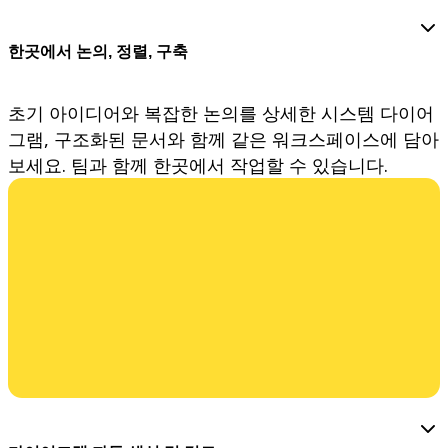
다이어그램
칸반
한곳에서 논의, 정렬, 구축
타임라인
TalkTrack
테이블
초기 아이디어와 복잡한 논의를 상세한 시스템 다이어
문서
그램, 구조화된 문서와 함께 같은 워크스페이스에 담아
슬라이드
사용 사례
보세요. 팀과 함께 한곳에서 작업할 수 있습니다.
추천
AI 플레이북 살펴보기
Miroverse 살펴보기
일반
다이어그램 작성
워크숍
브레인스토밍
마인드맵
컨셉맵
플로차트
전문
로드맵 작성
프로세스 매핑