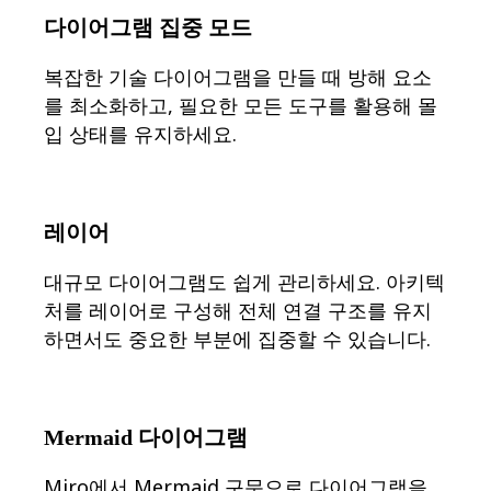
디자인 및 UX
다이어그램 집중 모드
엔지니어링
프로덕트 리더십 및 운영
복잡한 기술 다이어그램을 만들 때 방해 요소
운영
를 최소화하고, 필요한 모든 도구를 활용해 몰
마케팅
IT
입 상태를 유지하세요.
전략적 이니셔티브별
제품 운영 시스템
AI 트랜스포메이션
업무 방식 전환
레이어
디지털 직원 경험
고객 경험 및 서비스 디자인
대규모 다이어그램도 쉽게 관리하세요. 아키텍
클라우드 및 소프트웨어 혁신
처를 레이어로 구성해 전체 연결 구조를 유지
리소스
학습
하면서도 중요한 부분에 집중할 수 있습니다.
고객 스토리
아카데미
웨비나
Reforge 학습
Mermaid 다이어그램
커뮤니티 및 지원
도움말 센터
Miro에서 Mermaid 구문으로 다이어그램을