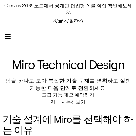
Canvas 26 키노트에서 공개된 협업형 AI를 직접 확인해보세
프로덕트
요.
추천
지금 시청하기
인텔리전트 캔버스
워크플로
프로토타입 및 와이어프레임
Engage
플랫폼
AI 개요
Miro Technical Design
AI Workflows
커넥터
MCP 서버
AI 플레이북 살펴보기
팀을 하나로 모아 복잡한 기술 문제를 명확하고 실행
MCP 서버
가능한 다음 단계로 전환하세요.
프로젝트 플랜
고급 기능 데모 예약하기
통합
지금 사용해보기
보안
Enterprise Guard
기술 설계에 Miro를 선택해야 하
개발자 플랫폼
앱 다운로드
는 이유
포맷
화이트보드