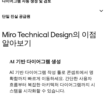
다이어그램 자동 생성 및 검토
기술 설계 및 문서화
프로토타입 및 와이어프레임
고객 여정 매핑
리서치 종합 분석
단일 진실 공급원
Design Workshops
Planning & Delivery
목표 계획
Miro Technical Design의 이점
조직 설계
솔루션
알아보기
비즈니스 유형별
Enterprise
소규모 비즈니스
스타트업
AI 기반 다이어그램 생성
산업별
디지털
AI 기반 다이어그램 작성 툴로 콘셉트에서 명
전문가 서비스
확함까지 빠르게 이동하세요. 간단한 사용자
제조
흐름부터 복잡한 아키텍처 다이어그램까지 시
리테일
금융 서비스
스템을 시각화할 수 있습니다.
제약 및 생명과학
팀별
제품 관리