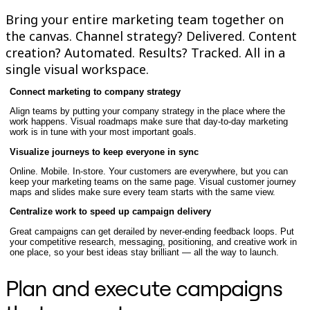
다이어그램
Bring your entire marketing team together on
칸반
the canvas. Channel strategy? Delivered. Content
타임라인
creation? Automated. Results? Tracked. All in a
TalkTrack
single visual workspace.
테이블
문서
Connect marketing to company strategy
슬라이드
사용 사례
Align teams by putting your company strategy in the place where the
work happens. Visual roadmaps make sure that day-to-day marketing
추천
work is in tune with your most important goals.
AI 플레이북 살펴보기
Visualize journeys to keep everyone in sync
Miroverse 살펴보기
일반
Online. Mobile. In-store. Your customers are everywhere, but you can
keep your marketing teams on the same page. Visual customer journey
다이어그램 작성
maps and slides make sure every team starts with the same view.
워크숍
Centralize work to speed up campaign delivery
브레인스토밍
마인드맵
Great campaigns can get derailed by never-ending feedback loops. Put
컨셉맵
your competitive research, messaging, positioning, and creative work in
one place, so your best ideas stay brilliant — all the way to launch.
플로차트
전문
Plan and execute campaigns
로드맵 작성
프로세스 매핑