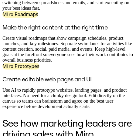
switching between spreadsheets and emails, and start executing on
디자인 및 UX
your best ideas fast.
엔지니어링
Miro Roadmaps
프로덕트 리더십 및 운영
운영
Make the right content at the right time
마케팅
IT
Create visual roadmaps that show campaign schedules, product
전략적 이니셔티브별
launches, and key milestones. Separate swim lanes for activities like
제품 운영 시스템
content creation, social, paid media, and events. Keep high-level
AI 트랜스포메이션
goals at the forefront so everyone sees how their work contributes to
업무 방식 전환
overall business priorities.
Miro Prototypes
디지털 직원 경험
고객 경험 및 서비스 디자인
Create editable web pages and UI
클라우드 및 소프트웨어 혁신
리소스
Use AI to rapidly prototype websites, landing pages, and product
학습
interfaces. No need for a clunky design tool. Edit directly on the
고객 스토리
canvas so teams can brainstorm and agree on the best user
아카데미
experience before development actually starts.
웨비나
Reforge 학습
See how marketing leaders are
커뮤니티 및 지원
도움말 센터
driving sales with Miro