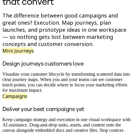
that convert
기술 설계 및 문서화
프로토타입 및 와이어프레임
고객 여정 매핑
The difference between good campaigns and
리서치 종합 분석
great ones? Execution. Map journeys, plan
Design Workshops
launches, and prototype ideas in one workspace
Planning & Delivery
— so nothing gets lost between marketing
목표 계획
concepts and customer conversion.
조직 설계
솔루션
Miro Journeys
비즈니스 유형별
Enterprise
Design journeys customers love
소규모 비즈니스
스타트업
Visualize your customer lifecycle by transforming scattered data into
clear journey maps. When you and your teams can see customer
산업별
touch points, you can decide where to focus your marketing efforts
디지털
for maximum impact.
전문가 서비스
Campaigns
제조
리테일
Deliver your best campaigns yet
금융 서비스
제약 및 생명과학
Keep campaign strategy and execution in one visual workspace with
팀별
AI assistance. Drag-and-drop tasks, assets, and content onto the
제품 관리
canvas alongside embedded docs and creative files. Stop context-