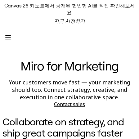
Canvas 26 키노트에서 공개된 협업형 AI를 직접 확인해보세
프로덕트
요.
추천
지금 시청하기
인텔리전트 캔버스
워크플로
프로토타입 및 와이어프레임
Engage
플랫폼
AI 개요
Miro for Marketing
AI Workflows
커넥터
MCP 서버
AI 플레이북 살펴보기
Your customers move fast — your marketing
MCP 서버
should too. Connect strategy, creative, and
프로젝트 플랜
execution in one collaborative space.
통합
Contact sales
보안
Enterprise Guard
Collaborate on strategy, and
개발자 플랫폼
앱 다운로드
ship great campaigns faster
포맷
화이트보드