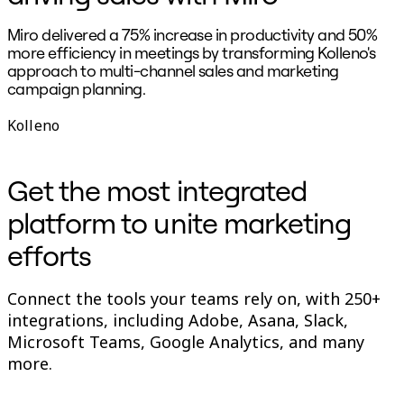
이벤트
커뮤니티
Miro delivered a 75% increase in productivity and 50%
블로그
more efficiency in meetings by transforming Kolleno's
파트너 및 서비스
approach to multi-channel sales and marketing
Miro 전문가 서비스
campaign planning.
솔루션 파트너
B
요금제
Kolleno
Get the most integrated
platform to unite marketing
efforts
Connect the tools your teams rely on, with 250+
integrations, including Adobe, Asana, Slack,
Microsoft Teams, Google Analytics, and many
more.