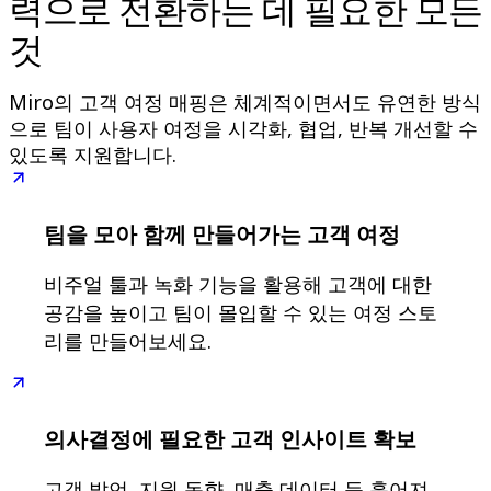
력으로 전환하는 데 필요한 모든
기술 설계 및 문서화
프로토타입 및 와이어프레임
것
고객 여정 매핑
리서치 종합 분석
Miro의 고객 여정 매핑은 체계적이면서도 유연한 방식
Design Workshops
Planning & Delivery
으로 팀이 사용자 여정을 시각화, 협업, 반복 개선할 수
목표 계획
있도록 지원합니다.
조직 설계
솔루션
비즈니스 유형별
Enterprise
팀을 모아 함께 만들어가는 고객 여정
소규모 비즈니스
스타트업
비주얼 툴과 녹화 기능을 활용해 고객에 대한
산업별
공감을 높이고 팀이 몰입할 수 있는 여정 스토
디지털
리를 만들어보세요.
전문가 서비스
제조
리테일
금융 서비스
제약 및 생명과학
의사결정에 필요한 고객 인사이트 확보
팀별
제품 관리
고객 발언, 지원 동향, 매출 데이터 등 흩어져