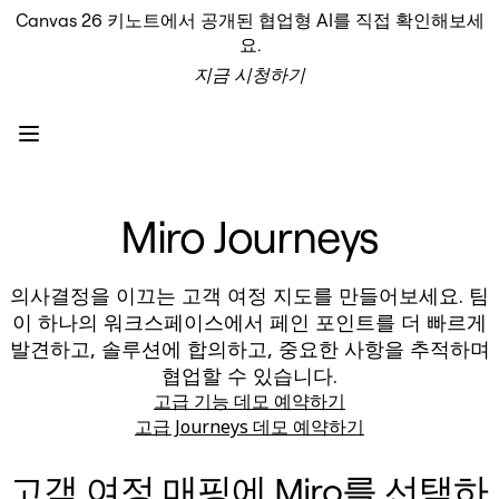
Canvas 26 키노트에서 공개된 협업형 AI를 직접 확인해보세
프로덕트
요.
추천
지금 시청하기
인텔리전트 캔버스
워크플로
프로토타입 및 와이어프레임
Engage
플랫폼
AI 개요
Miro Journeys
AI Workflows
커넥터
MCP 서버
AI 플레이북 살펴보기
의사결정을 이끄는 고객 여정 지도를 만들어보세요. 팀
MCP 서버
이 하나의 워크스페이스에서 페인 포인트를 더 빠르게
프로젝트 플랜
발견하고, 솔루션에 합의하고, 중요한 사항을 추적하며
통합
협업할 수 있습니다.
보안
고급 기능 데모 예약하기
Enterprise Guard
개발자 플랫폼
고급 Journeys 데모 예약하기
앱 다운로드
포맷
고객 여정 매핑에 Miro를 선택하
화이트보드