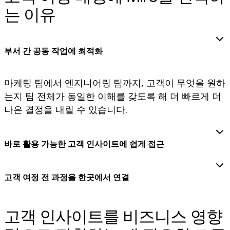
는 이유
다이어그램
칸반
타임라인
TalkTrack
테이블
부서 간 공동 작업에 최적화
문서
슬라이드
마케팅 팀에서 엔지니어링 팀까지, 고객이 무엇을 원하
사용 사례
추천
는지 팀 전체가 동일한 이해를 갖도록 해 더 빠르게 더
AI 플레이북 살펴보기
나은 결정을 내릴 수 있습니다.
Miroverse 살펴보기
일반
다이어그램 작성
바로 활용 가능한 고객 인사이트에 쉽게 접근
워크숍
브레인스토밍
마인드맵
고객 여정 전 과정을 한곳에서 연결
컨셉맵
플로차트
전문
고객 인사이트를 비즈니스 영향
로드맵 작성
프로세스 매핑