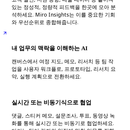
디자인 및 UX
있는 정성적, 정량적 피드백을 한곳에 모아 분
엔지니어링
석하세요. Miro Insights는 이를 중요한 기회
프로덕트 리더십 및 운영
와 우선순위로 종합해줍니다.
운영
마케팅
IT
전략적 이니셔티브별
제품 운영 시스템
내 업무의 맥락을 이해하는 AI
AI 트랜스포메이션
업무 방식 전환
캔버스에서 여정 지도, 메모, 리서치 등 팀 작
디지털 직원 경험
업을 사용자 워크플로, 프로토타입, 리서치 요
고객 경험 및 서비스 디자인
약, 실행 계획으로 전환하세요.
클라우드 및 소프트웨어 혁신
리소스
학습
고객 스토리
아카데미
실시간 또는 비동기식으로 협업
웨비나
Reforge 학습
댓글, 스티커 메모, 설문조사, 투표, 동영상 녹
커뮤니티 및 지원
화를 통해 실시간 또는 비동기로 협업하세요.
도움말 센터