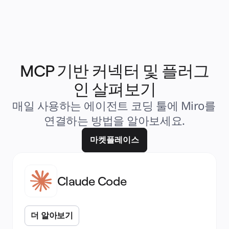
솔루션
비즈니스 유형별
Enterprise
소규모 비즈니스
스타트업
산업별
디지털
전문가 서비스
MCP 기반 커넥터 및 플러그
제조
리테일
인 살펴보기
금융 서비스
제약 및 생명과학
매일 사용하는 에이전트 코딩 툴에 Miro를 
팀별
제품 관리
연결하는 방법을 알아보세요.
디자인 및 UX
엔지니어링
마켓플레이스
프로덕트 리더십 및 운영
운영
마케팅
IT
전략적 이니셔티브별
Claude Code
제품 운영 시스템
AI 트랜스포메이션
업무 방식 전환
디지털 직원 경험
더 알아보기
고객 경험 및 서비스 디자인
클라우드 및 소프트웨어 혁신