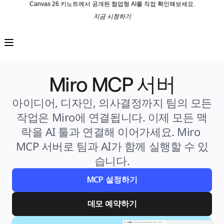
Canvas 26 키노트에서 공개된 협업형 AI를 직접 확인해보세요.
지금 시청하기
프로덕트
추천
인텔리전트 캔버스
워크플로
프로토타입 및 와이어프레임
Miro MCP 서버
Engage
플랫폼
AI 개요
아이디어, 디자인, 의사결정까지 팀의 모든 
AI Workflows
커넥터
작업은 Miro에 연결됩니다. 이제 모든 맥
MCP 서버
AI 플레이북 살펴보기
락을 AI 툴과 연결해 이어가세요. Miro 
MCP 서버
프로젝트 플랜
MCP 서버로 팀과 AI가 함께 실행할 수 있
통합
습니다.
보안
Enterprise Guard
개발자 플랫폼
MCP 설정하기
앱 다운로드
포맷
화이트보드
데모 예약하기
다이어그램
칸반