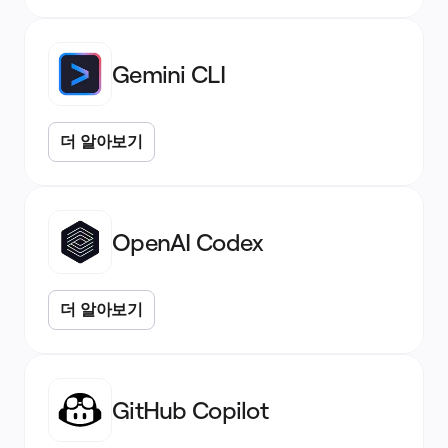
리소스
학습
고객 스토리
아카데미
Gemini CLI
웨비나
Reforge 학습
커뮤니티 및 지원
도움말 센터
더 알아보기
이벤트
커뮤니티
블로그
파트너 및 서비스
Miro 전문가 서비스
솔루션 파트너
OpenAI Codex
요금제
더 알아보기
GitHub Copilot