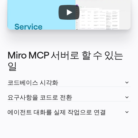
타임라인
TalkTrack
테이블
문서
슬라이드
사용 사례
추천
AI 플레이북 살펴보기
Miroverse 살펴보기
일반
Miro MCP 서버로 할 수 있는 
다이어그램 작성
워크숍
일
브레인스토밍
마인드맵
컨셉맵
플로차트
코드베이스 시각화
전문
로드맵 작성
프로세스 매핑
요구사항을 코드로 전환
기술 설계 및 문서화
프로토타입 및 와이어프레임
고객 여정 매핑
에이전트 대화를 실제 작업으로 연결
리서치 종합 분석
Design Workshops
Planning & Delivery
목표 계획
조직 설계