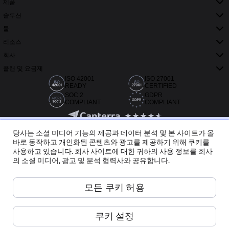
제품
솔루션
툴
리소스
회사
플랜 및 요금제
ISO 42001
ISO 27001
READY
CERTIFIED
SOC 2
GDPR
COMPLIANT
COMPLIANT
당사는 소셜 미디어 기능의 제공과 데이터 분석 및 본 사이트가 올
바로 동작하고 개인화된 콘텐츠와 광고를 제공하기 위해 쿠키를
사용하고 있습니다. 회사 사이트에 대한 귀하의 사용 정보를 회사
의 소셜 미디어, 광고 및 분석 협력사와 공유합니다.
Capterra, G2, TrustRadius에서 받은 20,000개 이상의 리뷰
모든 쿠키 허용
한국어
쿠키 설정
Miro ©
2026