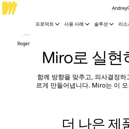
Andrey
프로덕트
추천
인텔리전트 캔버스
프로덕트
사용 사례
솔루션
리소
워크플로
Rad
프로토타입 및 와이어프레임
Engage
Roger
플랫폼
Miro로 실
AI 개요
AI Workflows
커넥터
MCP 서버
AI 플레이북 살펴보기
함께 방향을 맞추고, 의사결정하고
MCP 서버
르게 만들어냅니다. Miro는 이
프로젝트 플랜
통합
보안
Enterprise Guard
개발자 플랫폼
앱 다운로드
더 나은 제
포맷
화이트보드