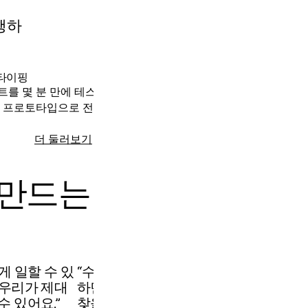
진행하
엔지니어링
타이핑
기술 아키텍처
트를 몇 분 만에 테스트하고 반복 개선할
엔지니어링 논의를 명
형 프로토타입으로 전환하세요.
으로 전환해, 비용이 
세요.
더 둘러보기
래피드 프로토타이핑
 만드는
있게 일할 수 있
“수년에 걸친 NFL.com 리디자인 프로젝
 우리가 제대
하면서 팀과 함께 워크숍 형태로 협업
수 있어요.”
찾을 수 있었습니다. 복잡한 로드맵을 