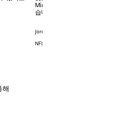
Miro는 팀의 정렬을 유지해주는 핵심
습니다.”
Jordan Haley Nakaki
NFL 제품 디렉터
 통해