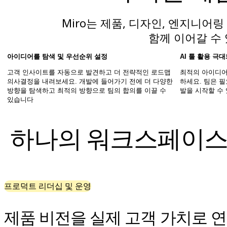
다이어그램
칸반
Miro는 제품, 디자인, 엔지니
타임라인
함께 이어갈 수
TalkTrack
테이블
아이디어를 탐색 및 우선순위 설정
AI 툴 활용 극
문서
슬라이드
고객 인사이트를 자동으로 발견하고 더 전략적인 로드맵
최적의 아이디어
사용 사례
의사결정을 내려보세요. 개발에 들어가기 전에 더 다양한
하세요. 팀은 
방향을 탐색하고 최적의 방향으로 팀의 합의를 이끌 수
발을 시작할 수
추천
있습니다
AI 플레이북 살펴보기
Miroverse 살펴보기
일반
하나의 워크스페이스에
다이어그램 작성
워크숍
브레인스토밍
마인드맵
컨셉맵
프로덕트 리더십 및 운영
플로차트
전문
로드맵 작성
제품 비전을 실제 고객 가치로 
프로세스 매핑