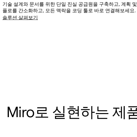
디자인 및 UX
기술 설계와 문서를 위한 단일 진실 공급원을 구축하고, 계획 및
엔지니어링
플로를 간소화하고, 모든 맥락을 코딩 툴로 바로 연결해보세요.
프로덕트 리더십 및 운영
솔루션 살펴보기
운영
마케팅
IT
전략적 이니셔티브별
제품 운영 시스템
AI 트랜스포메이션
업무 방식 전환
디지털 직원 경험
고객 경험 및 서비스 디자인
클라우드 및 소프트웨어 혁신
리소스
학습
고객 스토리
Miro로 실현하는 제
아카데미
웨비나
Reforge 학습
커뮤니티 및 지원
도움말 센터