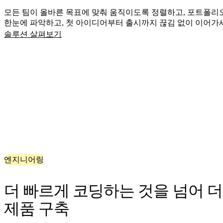
기술 설계 및 문서화
모든 팀이 올바른 목표에 맞춰 움직이도록 정렬하고, 포트폴리
프로토타입 및 와이어프레임
한눈에 파악하고, 첫 아이디어부터 출시까지 끊김 없이 이어가
고객 여정 매핑
솔루션 살펴보기
리서치 종합 분석
Design Workshops
Planning & Delivery
목표 계획
조직 설계
솔루션
비즈니스 유형별
Enterprise
소규모 비즈니스
스타트업
산업별
디지털
전문가 서비스
엔지니어링
제조
리테일
더 빠르게 코딩하는 것을 넘어 더
금융 서비스
제약 및 생명과학
제품 구축
팀별
제품 관리