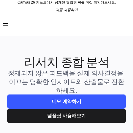
Canvas 26 키노트에서 공개된 협업형 AI를 직접 확인해보세요.
지금 시청하기
프로덕트
추천
인텔리전트 캔버스
워크플로
프로토타입 및 와이어프레임
Engage
플랫폼
AI 개요
리서치 종합 분석
AI Workflows
커넥터
MCP 서버
정제되지 않은 피드백을 실제 의사결정을 
AI 플레이북 살펴보기
이끄는 명확한 인사이트와 산출물로 전환
MCP 서버
프로젝트 플랜
하세요.
통합
보안
Enterprise Guard
데모 예약하기
개발자 플랫폼
앱 다운로드
포맷
템플릿 사용해보기
화이트보드
다이어그램
칸반