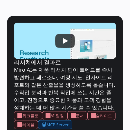
타임라인
TalkTrack
테이블
문서
슬라이드
사용 사례
추천
AI 플레이북 살펴보기
Miroverse 살펴보기
일반
다이어그램 작성
워크숍
브레인스토밍
리서치에서 결과로
마인드맵
Miro AI는 제품·리서치 팀이 트렌드를 즉시 
컨셉맵
플로차트
발견하고 페르소나, 여정 지도, 인사이트 리
전문
포트와 같은 산출물을 생성하도록 돕습니다. 
로드맵 작성
프로세스 매핑
수작업 분석과 반복 작업에 쓰는 시간은 줄
기술 설계 및 문서화
이고, 진정으로 중요한 제품과 고객 경험을 
프로토타입 및 와이어프레임
고객 여정 매핑
설계하는 데 더 많은 시간을 쓸 수 있습니다.
리서치 종합 분석
Design Workshops
워크플로
AI 팀원
문서
슬라이드
Planning & Delivery
목표 계획
테이블
MCP Server
조직 설계