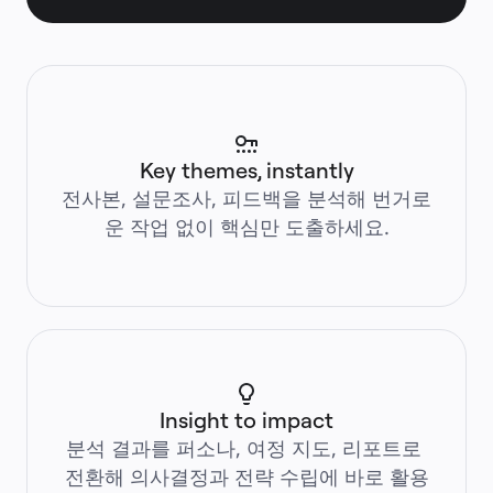
솔루션
비즈니스 유형별
Enterprise
소규모 비즈니스
스타트업
산업별
디지털
전문가 서비스
제조
Key themes, instantly
리테일
금융 서비스
전사본, 설문조사, 피드백을 분석해 번거로
제약 및 생명과학
운 작업 없이 핵심만 도출하세요.
팀별
제품 관리
디자인 및 UX
엔지니어링
프로덕트 리더십 및 운영
운영
마케팅
IT
전략적 이니셔티브별
제품 운영 시스템
AI 트랜스포메이션
Insight to impact
업무 방식 전환
분석 결과를 퍼소나, 여정 지도, 리포트로 
디지털 직원 경험
고객 경험 및 서비스 디자인
전환해 의사결정과 전략 수립에 바로 활용
클라우드 및 소프트웨어 혁신