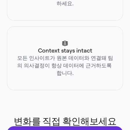
하세요.
리소스
학습
고객 스토리
아카데미
웨비나
Reforge 학습
커뮤니티 및 지원
도움말 센터
이벤트
커뮤니티
Context stays intact
블로그
모든 인사이트가 원본 데이터와 연결돼 팀
파트너 및 서비스
Miro 전문가 서비스
의 의사결정이 항상 데이터에 근거하도록 
솔루션 파트너
합니다.
요금제
변화를 직접 확인해보세요