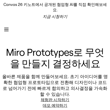
Canvas 26 키노트에서 공개된 협업형 AI를 직접 확인해보세
프로덕트
요.
추천
지금 시청하기
인텔리전트 캔버스
워크플로
프로토타입 및 와이어프레임
Engage
플랫폼
AI 개요
Miro Prototypes로 무엇
AI Workflows
커넥터
MCP 서버
을 만들지 결정하세요
AI 플레이북 살펴보기
MCP 서버
프로젝트 플랜
올바른 제품을 함께 만들어보세요. 초기 아이디어를 명
통합
확한 협업형 프로토타입으로 전환해 디자인이나 코드
보안
로 넘어가기 전에 빠르게 합의하고 의사결정을 가속화
Enterprise Guard
할 수 있습니다.
개발자 플랫폼
앱 다운로드
체험판 시작하기
포맷
데모 예약하기
화이트보드