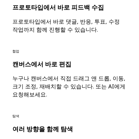
디자인 및 UX
프로토타입에서 바로 피드백 수집
엔지니어링
프로덕트 리더십 및 운영
프로토타입에서 바로 댓글, 반응, 투표, 수정
운영
작업까지 함께 진행할 수 있습니다.
마케팅
IT
전략적 이니셔티브별
제품 운영 시스템
협업
AI 트랜스포메이션
업무 방식 전환
캔버스에서 바로 편집
디지털 직원 경험
고객 경험 및 서비스 디자인
누구나 캔버스에서 직접 드래그 앤 드롭, 이동,
클라우드 및 소프트웨어 혁신
크기 조정, 재배치할 수 있습니다. 또는 AI에게
리소스
요청해보세요.
학습
고객 스토리
아카데미
웨비나
탐색
Reforge 학습
커뮤니티 및 지원
여러 방향을 함께 탐색
도움말 센터