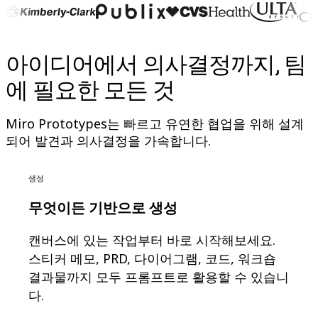
다이어그램
칸반
타임라인
아이디어에서 의사결정까지, 팀
TalkTrack
테이블
에 필요한 모든 것
문서
슬라이드
사용 사례
Miro Prototypes는 빠르고 유연한 협업을 위해 설계
추천
되어 발견과 의사결정을 가속합니다.
AI 플레이북 살펴보기
Miroverse 살펴보기
일반
생성
다이어그램 작성
워크숍
무엇이든 기반으로 생성
브레인스토밍
마인드맵
캔버스에 있는 작업부터 바로 시작해보세요.
컨셉맵
스티커 메모, PRD, 다이어그램, 코드, 워크숍
플로차트
결과물까지 모두 프롬프트로 활용할 수 있습니
전문
다.
로드맵 작성
프로세스 매핑