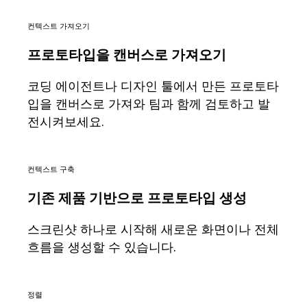
기술 설계 및 문서화
프로토타입 및 와이어프레임
컨텍스트 가져오기
고객 여정 매핑
리서치 종합 분석
프로토타입을 캔버스로 가져오기
Design Workshops
Planning & Delivery
코딩 에이전트나 디자인 툴에서 만든 프로토타
목표 계획
입을 캔버스로 가져와 팀과 함께 검토하고 발
조직 설계
솔루션
전시켜보세요.
비즈니스 유형별
Enterprise
소규모 비즈니스
컨텍스트 구축
스타트업
산업별
기존 제품 기반으로 프로토타입 생성
디지털
전문가 서비스
스크린샷 하나로 시작해 새로운 화면이나 전체
제조
리테일
흐름을 생성할 수 있습니다.
금융 서비스
제약 및 생명과학
팀별
정렬
제품 관리